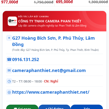
3k
màu ban đêm, báo động
Giá bán:
Giá bán:
695,000đ
Giá gốc:
977,000đ
Giá gốc:
1,300,000đ
1,750,000đ
ĐỐI TÁC LẮP ĐẶT CAMERA
CÔNG TY TNHH CAMERA PHAN THIẾT
Lắp đặt camera chuyên nghiệp tại Phan Thiết & Lâm Đồng
⌖
G27 Hoàng Bích Sơn, P. Phú Thủy, Lâm
Đồng
(Trước đây: G27 Hoàng Bích Sơn, P. Phú Thủy, Tp. Phan Thiết, Bình Thuận)
0916.131.252
☎
cameraphanthiet.net@gmail.com
✉
◷
T2 – T7: 08:00 – 18:00 ·
CN: Nghỉ
https://www.cameraphanthiet.net/
◎
☎ Gọi ngay
⌖ Chỉ đường
Zalo