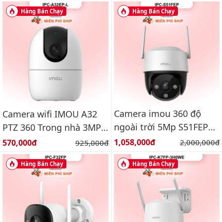
6MP
Hàng Bán Chạy
Hàng Bán Chạy
Camera imou 360 độ
Camera wifi IMOU A32
ngoài trời 5Mp S51FEP
PTZ 360 Trong nhà 3MP
Báo động, đàm thoại 2
IPC-A32EP-L
Giá bán:
Giá bán:
1,058,000đ
Giá gốc:
570,000đ
Giá gốc:
2,000,000đ
925,000đ
chiều
Hàng Bán Chạy
Hàng Bán Chạy