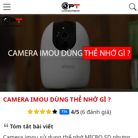
CAMERA IMOU DÙNG THẺ NHỚ GÌ ?
4/5
(6 đánh giá)
Tốt
Tóm tắt bài viết
Camera imou sử dụng thể nhớ MICRO SD nhưng