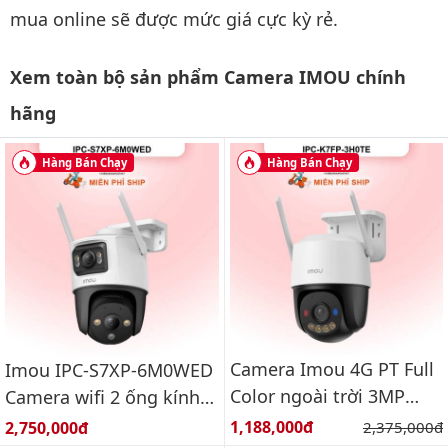
mua online sẽ được mức giá cực kỳ rẻ.
Xem toàn bộ sản phẩm Camera IMOU chính
hãng
Hàng Bán Chạy
Hàng Bán Chạy
Camera Imou 4G PT Full
Imou IPC-S7XP-6M0WED
Color ngoài trời 3MP
Camera wifi 2 ống kính
IPC-K7FP-3H0TE
quay quét ngoài trời
Giá bán:
Giá bán:
1,188,000đ
Giá gốc:
2,750,000đ
2,375,000đ