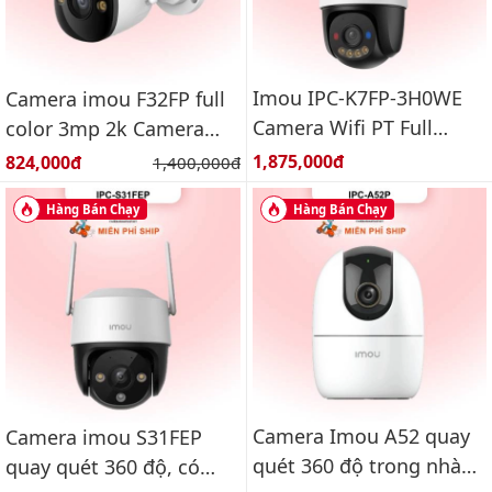
Imou IPC-K7FP-3H0WE
Camera imou F32FP full
Camera Wifi PT Full
color 3mp 2k Camera
Color ngoài trời 3.0MP
wifi ngoài trời
Giá bán:
Giá bán:
1,875,000đ
824,000đ
Giá gốc:
1,400,000đ
Hàng Bán Chạy
Hàng Bán Chạy
Camera Imou A52 quay
Camera imou S31FEP
quét 360 độ trong nhà
quay quét 360 độ, có