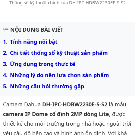
Thông số kỹ thuật chính của DH-IPC-HDBW2230EP-S-S2
Mô tả chi tiết sản phẩm
NỘI DUNG BÀI VIẾT
Tính năng nổi bật
Chi tiết thống số kỹ thuật sản phẩm
Ứng dụng trong thực tế
Những lý do nên lựa chọn sản phẩm
Những câu hỏi thường gặp
Camera Dahua
DH-IPC-HDBW2230E-S-S2
là mẫu
camera IP Dome cố định 2MP dòng Lite
, được
thiết kế cho môi trường trong nhà hoặc ngoài trời
yêu cầu độ bền cao và hình ảnh ổn định. Với khả