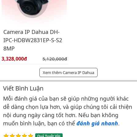
Camera IP Dahua DH-
IPC-HDBW2831EP-S-S2
8MP
Giá bán:
3,328,000đ
Giá gốc:
5,120,000đ
Xem thêm Camera IP Dahua
Viết Bình Luận
Bình luận & Đánh giá
Mỗi đánh giá của bạn sẽ giúp những người khác
dễ dàng chọn lựa hơn, và giúp chúng tôi cải thiện
nội dung ngày càng tốt hơn. Nếu bạn không
muốn bình luận, bạn có thể
đánh giá nhanh
.
Quá Tuyệt Vời