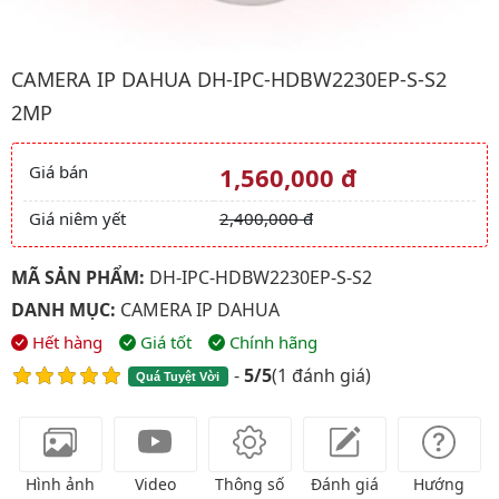
Hình ảnh đại diện của sản phẩm Camera IP Dahua DH-IPC-HDB
CAMERA IP DAHUA DH-IPC-HDBW2230EP-S-S2
2MP
Giá bán
1,560,000 đ
Giá và khuyến mãi
Giá niêm yết
2,400,000 đ
MÃ SẢN PHẨM:
DH-IPC-HDBW2230EP-S-S2
DANH MỤC:
CAMERA IP DAHUA
Hết hàng
Giá tốt
Chính hãng
-
5/5
(
1 đánh giá
)
Quá Tuyệt Vời
Hình ảnh
Video
Thông số
Đánh giá
Hướng