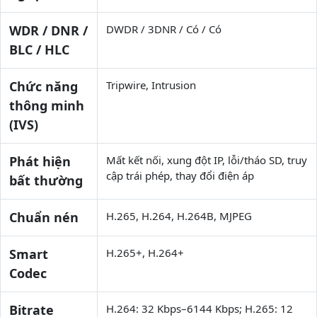
WDR / DNR /
DWDR / 3DNR / Có / Có
BLC / HLC
Chức năng
Tripwire, Intrusion
thông minh
(IVS)
Phát hiện
Mất kết nối, xung đột IP, lỗi/tháo SD, truy
cập trái phép, thay đổi điện áp
bất thường
Chuẩn nén
H.265, H.264, H.264B, MJPEG
Smart
H.265+, H.264+
Codec
Bitrate
H.264: 32 Kbps–6144 Kbps; H.265: 12