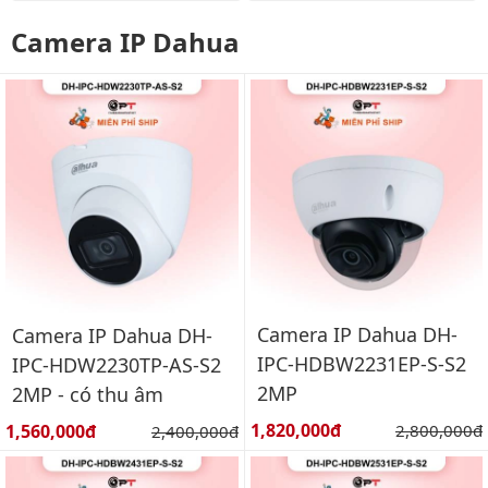
Camera IP Dahua
Camera IP Dahua DH-
Camera IP Dahua DH-
IPC-HDBW2231EP-S-S2
IPC-HDW2230TP-AS-S2
2MP
2MP - có thu âm
Giá bán:
Giá bán:
1,820,000đ
Giá gốc:
1,560,000đ
Giá gốc:
2,800,000đ
2,400,000đ