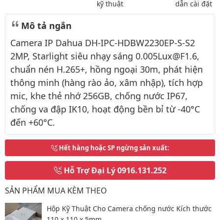
kỹ thuật
dẫn cài đặt
Mô tả ngắn
Camera IP Dahua DH-IPC-HDBW2230EP-S-S2
2MP, Starlight siêu nhạy sáng 0.005Lux@F1.6,
chuẩn nén H.265+, hồng ngoại 30m, phát hiện
thông minh (hàng rào ảo, xâm nhập), tích hợp
mic, khe thẻ nhớ 256GB, chống nước IP67,
chống va đập IK10, hoạt động bền bỉ từ -40°C
đến +60°C.
Hết hàng hoặc SP ngừng sản xuất
:
Hỗ Trợ Đại Lý
0916.131.252
SẢN PHẨM MUA KÈM THEO
Hộp Kỹ Thuật Cho Camera chống nước Kích thước
110 x 110 x 5mm