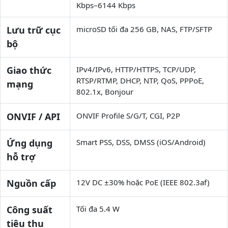
Kbps–6144 Kbps
Lưu trữ cục
microSD tối đa 256 GB, NAS, FTP/SFTP
bộ
Giao thức
IPv4/IPv6, HTTP/HTTPS, TCP/UDP,
RTSP/RTMP, DHCP, NTP, QoS, PPPoE,
mạng
802.1x, Bonjour
ONVIF / API
ONVIF Profile S/G/T, CGI, P2P
Ứng dụng
Smart PSS, DSS, DMSS (iOS/Android)
hỗ trợ
Nguồn cấp
12V DC ±30% hoặc PoE (IEEE 802.3af)
Công suất
Tối đa 5.4 W
tiêu thụ