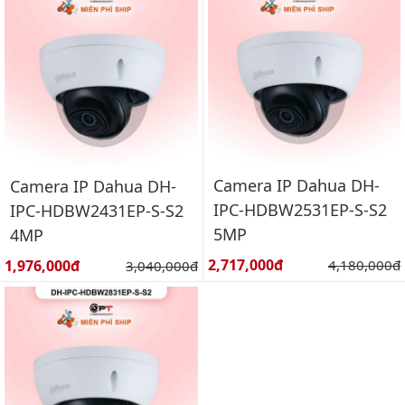
Camera IP Dahua DH-
Camera IP Dahua DH-
IPC-HDBW2531EP-S-S2
IPC-HDBW2431EP-S-S2
5MP
4MP
Giá bán:
Giá bán:
2,717,000đ
Giá gốc:
1,976,000đ
Giá gốc:
4,180,000đ
3,040,000đ