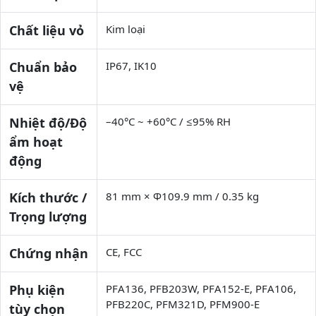
Chất liệu vỏ
Kim loại
Chuẩn bảo
IP67, IK10
vệ
Nhiệt độ/Độ
–40°C ~ +60°C / ≤95% RH
ẩm hoạt
động
Kích thước /
81 mm × Φ109.9 mm / 0.35 kg
Trọng lượng
Chứng nhận
CE, FCC
Phụ kiện
PFA136, PFB203W, PFA152-E, PFA106,
PFB220C, PFM321D, PFM900-E
tùy chọn