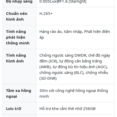
Độ nhạy sáng
0.005Lux@F1.6 (Starlight)
Chuẩn nén
H.265+
hình ảnh
Tính năng
Hàng rào ảo, Xâm nhập, Phát hiện điện
phát hiện
áp
thông minh
Tính năng
Chống ngược sáng DWDR, chế độ ngày
hình ảnh
đêm (ICR), tự động cân bằng trắng
(AWB), tự động bù tín hiệu ảnh (AGC),
chống ngược sáng (BLC), chống nhiễu
(3D-DNR)
Tầm xa hồng
30m với công nghệ hồng ngoại thông
ngoại
minh
Lưu trữ
Hỗ trợ khe cắm thẻ nhớ 256GB