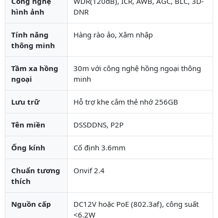
Công nghệ
WDR(120dB), ICR, AWB, AGC, BLC, 3D-
hình ảnh
DNR
Tính năng
Hàng rào ảo, Xâm nhập
thông minh
Tầm xa hồng
30m với công nghệ hồng ngoại thông
ngoại
minh
Lưu trữ
Hỗ trợ khe cắm thẻ nhớ 256GB
Tên miền
DSSDDNS, P2P
Ống kính
Cố định 3.6mm
Chuẩn tương
Onvif 2.4
thích
Nguồn cấp
DC12V hoặc PoE (802.3af), công suất
<6.2W