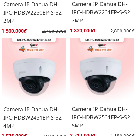
Camera IP Dahua DH-
Camera IP Dahua DH-
IPC-HDBW2231EP-S-S2
IPC-HDBW2230EP-S-S2
2MP
2MP
Giá bán:
Giá bán:
1,820,000đ
Giá gốc:
1,560,000đ
Giá gốc:
2,800,000đ
2,400,000đ
Camera IP Dahua DH-
Camera IP Dahua DH-
IPC-HDBW2531EP-S-S2
IPC-HDBW2431EP-S-S2
5MP
4MP
Giá bán:
Giá bán:
2,717,000đ
Giá gốc:
Giá gốc:
4,180,000đ