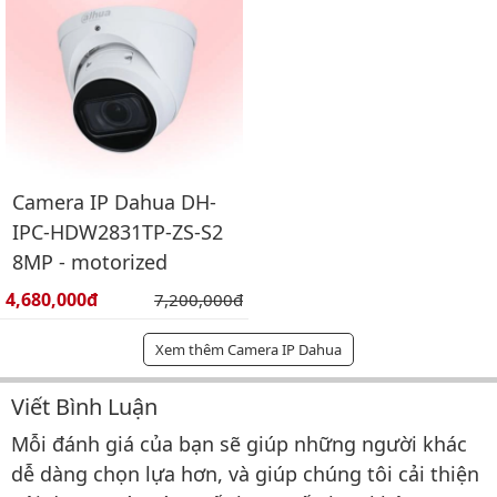
Camera IP Dahua DH-
IPC-HDW2831TP-ZS-S2
8MP - motorized
Giá bán:
4,680,000đ
Giá gốc:
7,200,000đ
Xem thêm Camera IP Dahua
Viết Bình Luận
Bình luận & Đánh giá
Mỗi đánh giá của bạn sẽ giúp những người khác
dễ dàng chọn lựa hơn, và giúp chúng tôi cải thiện