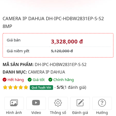
Hình ảnh đại diện của sản phẩm Camera IP Dahua DH-IPC-HDB
CAMERA IP DAHUA DH-IPC-HDBW2831EP-S-S2
8MP
Giá bán
3,328,000 đ
Giá và khuyến mãi
Giá niêm yết
5,120,000 đ
MÃ SẢN PHẨM:
DH-IPC-HDBW2831EP-S-S2
DANH MỤC:
CAMERA IP DAHUA
Hết hàng
Giá tốt
Chính hãng
-
5/5
(
1 đánh giá
)
Quá Tuyệt Vời
Hình ảnh
Video
Thông số
Đánh giá
Hướng