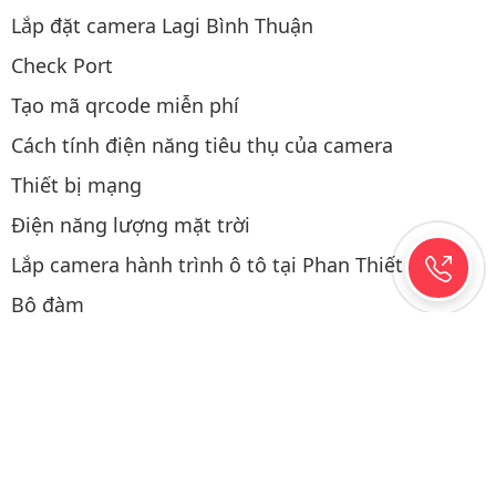
Lắp đặt camera Lagi Bình Thuận
Check Port
Tạo mã qrcode miễn phí
Cách tính điện năng tiêu thụ của camera
Thiết bị mạng
Điện năng lượng mặt trời
Lắp camera hành trình ô tô tại Phan Thiết
Bộ đàm
Thao tác mua hàng
Copyright © 2019-2026 Hệ thống được viết & SEO bởi
CAMERAPHANTHIET.NET
/ 0.0339
Website đã đăng ký với bộ công thương