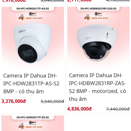
1,976,000đ
3,040,000đ
Camera IP Dahua DH-
Camera IP Dahua DH-
IPC-HDBW2831RP-ZAS-
IPC-HDW2831TP-AS-S2
S2 8MP - motorized, có
8MP - có thu âm
thu âm
Giá bán:
3,276,000đ
Giá gốc:
5,040,000đ
Giá bán:
4,836,000đ
Giá gốc:
7,440,000đ