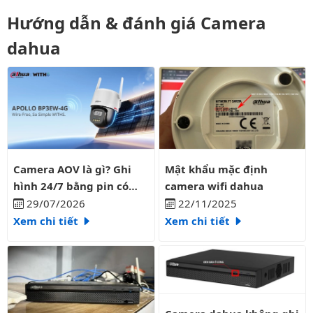
Hướng dẫn & đánh giá Camera
dahua
Camera AOV là gì? Ghi hình 24/7 bằng pin có liên tục?
Mật khẩu mặc định camera wifi
Camera AOV là gì? Ghi
Mật khẩu mặc định
hình 24/7 bằng pin có
camera wifi dahua
liên tục?
29/07/2026
22/11/2025
Xem chi tiết
Xem chi tiết
Camera dahua không ghi hình