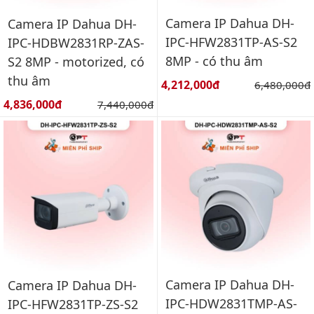
Camera IP Dahua DH-
Camera IP Dahua DH-
IPC-HFW2831TP-AS-S2
IPC-HDBW2831RP-ZAS-
8MP - có thu âm
S2 8MP - motorized, có
thu âm
Giá bán:
4,212,000đ
Giá gốc:
6,480,000đ
Giá bán:
4,836,000đ
Giá gốc:
7,440,000đ
Camera IP Dahua DH-
Camera IP Dahua DH-
IPC-HDW2831TMP-AS-
IPC-HFW2831TP-ZS-S2