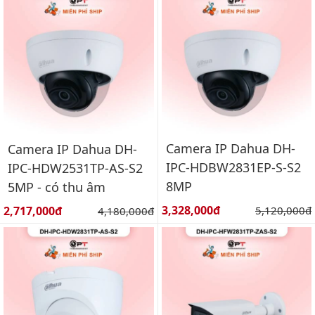
Camera IP Dahua DH-
Camera IP Dahua DH-
IPC-HDBW2831EP-S-S2
IPC-HDW2531TP-AS-S2
8MP
5MP - có thu âm
Giá bán:
Giá bán:
3,328,000đ
Giá gốc:
2,717,000đ
Giá gốc:
5,120,000đ
4,180,000đ