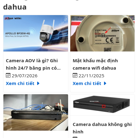
dahua
Camera AOV là gì? Ghi hình 24/7 bằng pin có liên tục?
Mật khẩu mặc định camera wifi
Camera AOV là gì? Ghi
Mật khẩu mặc định
hình 24/7 bằng pin có
camera wifi dahua
liên tục?
29/07/2026
22/11/2025
Xem chi tiết
Xem chi tiết
Camera dahua không ghi hình
Camera dahua không ghi
hình
Camera Dahua lưu được bao nhiêu ngày