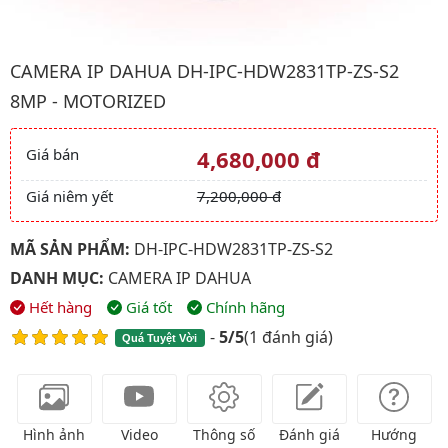
Hình ảnh đại diện của sản phẩm Camera IP Dahua DH-IPC-HDW2
CAMERA IP DAHUA DH-IPC-HDW2831TP-ZS-S2
8MP - MOTORIZED
Giá bán
4,680,000 đ
Giá và khuyến mãi
Giá niêm yết
7,200,000 đ
MÃ SẢN PHẨM:
DH-IPC-HDW2831TP-ZS-S2
DANH MỤC:
CAMERA IP DAHUA
Hết hàng
Giá tốt
Chính hãng
-
5/5
(
1 đánh giá
)
Quá Tuyệt Vời
Hình ảnh
Video
Thông số
Đánh giá
Hướng