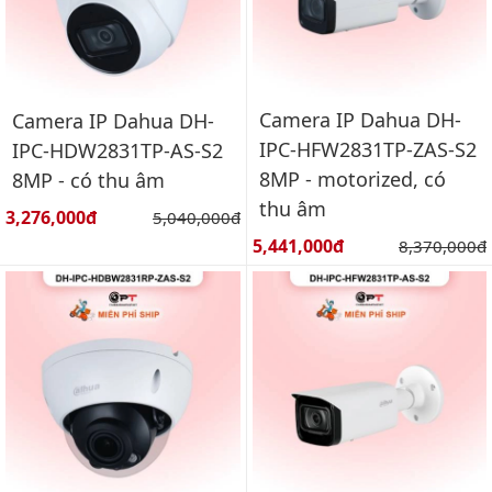
Camera IP Dahua DH-
Camera IP Dahua DH-
IPC-HFW2831TP-ZAS-S2
IPC-HDW2831TP-AS-S2
8MP - motorized, có
8MP - có thu âm
thu âm
Giá bán:
3,276,000đ
Giá gốc:
5,040,000đ
Giá bán:
5,441,000đ
Giá gốc:
8,370,000đ