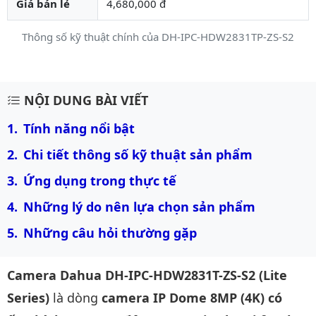
Giá bán lẻ
4,680,000 đ
Thông số kỹ thuật chính của DH-IPC-HDW2831TP-ZS-S2
Mô tả chi tiết sản phẩm
NỘI DUNG BÀI VIẾT
Tính năng nổi bật
Chi tiết thông số kỹ thuật sản phẩm
Ứng dụng trong thực tế
Những lý do nên lựa chọn sản phẩm
Những câu hỏi thường gặp 
Camera Dahua DH-IPC-HDW2831T-ZS-S2 (Lite
Series)
là dòng
camera IP Dome 8MP (4K) có