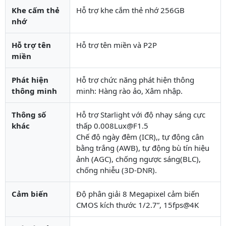
Khe cấm thẻ
Hỗ trợ khe cắm thẻ nhớ 256GB
nhớ
Hỗ trợ tên
Hỗ trợ tên miền và P2P
miền
Phát hiện
Hỗ trợ chức năng phát hiện thông
thông minh
minh: Hàng rào ảo, Xâm nhập.
Thông số
Hỗ trợ Starlight với độ nhạy sáng cực
khác
thấp 0.008Lux@F1.5
Chế độ ngày đêm (ICR),, tự động cân
bằng trắng (AWB), tự động bù tín hiệu
ảnh (AGC), chống ngược sáng(BLC),
chống nhiễu (3D-DNR).
Cảm biến
Độ phân giải 8 Megapixel cảm biến
CMOS kích thước 1/2.7”, 15fps@4K