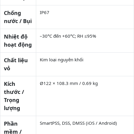
Chống
IP67
nước / Bụi
Nhiệt độ
–30°C đến +60°C; RH ≤95%
hoạt động
Chất liệu
Kim loại nguyên khối
vỏ
Kích
Ø122 × 108.3 mm / 0.69 kg
thước /
Trọng
lượng
Phần
SmartPSS, DSS, DMSS (iOS / Android)
mềm /