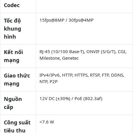
Codec
Tốc độ
15fps@8MP / 30fps@4MP
khung
hình
Kết nối
RJ-45 (10/100 Base-T), ONVIF (S/G/T), CGI,
Milestone, Genetec
mạng
Giao thức
IPv4/IPv6, HTTP, HTTPS, RTSP, FTP, DDNS,
NTP, P2P
mạng
Nguồn
12V DC (±30%) / PoE (802.3af)
cấp
Công suất
<7.6 W
tiêu thụ