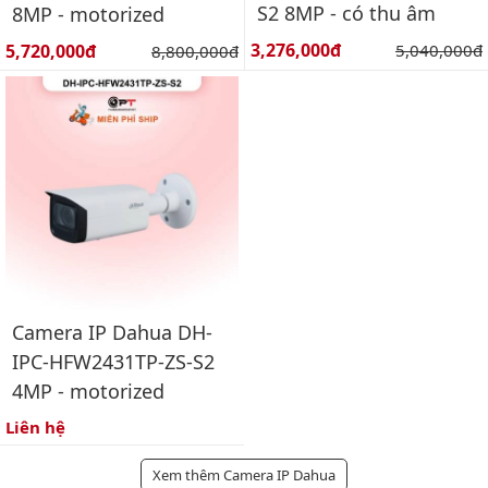
S2 8MP - có thu âm
8MP - motorized
Giá bán:
Giá bán:
3,276,000đ
Giá gốc:
5,720,000đ
Giá gốc:
5,040,000đ
8,800,000đ
Camera IP Dahua DH-
IPC-HFW2431TP-ZS-S2
4MP - motorized
Liên hệ
Xem thêm Camera IP Dahua