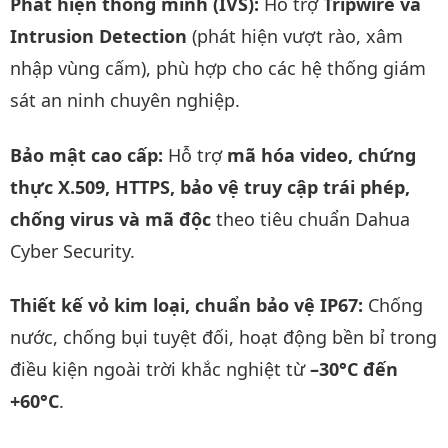
Phát hiện thông minh (IVS):
Hỗ trợ
Tripwire và
Intrusion Detection
(phát hiện vượt rào, xâm
nhập vùng cấm), phù hợp cho các hệ thống giám
sát an ninh chuyên nghiệp.
Bảo mật cao cấp:
Hỗ trợ
mã hóa video, chứng
thực X.509, HTTPS, bảo vệ truy cập trái phép,
chống virus và mã độc
theo tiêu chuẩn Dahua
Cyber Security.
Thiết kế vỏ kim loại, chuẩn bảo vệ IP67:
Chống
nước, chống bụi tuyệt đối, hoạt động bền bỉ trong
điều kiện ngoài trời khắc nghiệt từ
–30°C đến
+60°C
.