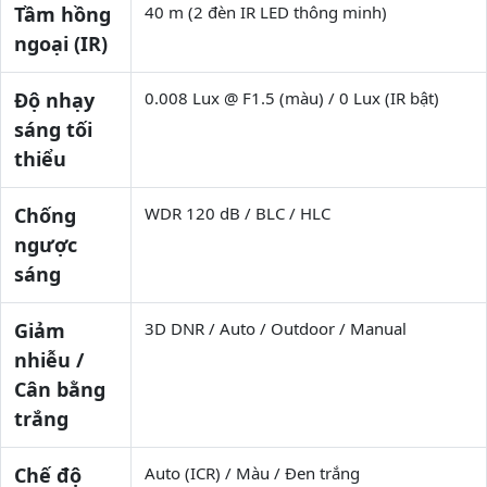
Tầm hồng
40 m (2 đèn IR LED thông minh)
ngoại (IR)
Độ nhạy
0.008 Lux @ F1.5 (màu) / 0 Lux (IR bật)
sáng tối
thiểu
Chống
WDR 120 dB / BLC / HLC
ngược
sáng
Giảm
3D DNR / Auto / Outdoor / Manual
nhiễu /
Cân bằng
trắng
Chế độ
Auto (ICR) / Màu / Đen trắng