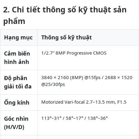
Chi tiết thông số kỹ thuật sản
phẩm
Hạng mục
Thông số kỹ thuật
Cảm biến
1/2.7” 8MP Progressive CMOS
hình ảnh
Độ phân
3840 × 2160 (8MP) @15fps / 2688 × 1520
@25/30fps
giải tối đa
Ống kính
Motorized Vari-focal 2.7–13.5 mm, F1.5
Góc nhìn
113°–31° / 58°–17° / 138°–36°
(H/V/D)