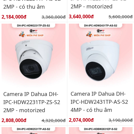
2MP - motorized
2MP - có thu âm
Giá bán:
Giá bán:
3,640,000đ
Giá gốc:
2,184,000đ
Giá gốc:
5,600,000đ
3,360,000đ
Camera IP Dahua DH-
Camera IP Dahua DH-
IPC-HDW2431TP-AS-S2
IPC-HDW2231TP-ZS-S2
4MP - có thu âm
2MP - motorized
Giá bán:
Giá bán:
2,074,000đ
Giá gốc:
2,808,000đ
Giá gốc:
3,190,000đ
4,320,000đ