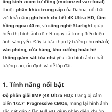
ống kính zoom tự động (motorized vari-focal)
,
thuộc
phân khúc trung cấp
của Dahua, nổi bật
với khả năng
ghi hình chi tiết 4K Ultra HD
,
tầm
hồng ngoại 40 m
, và
công nghệ Starlight
giúp
hiển thị hình ảnh rõ nét ngay cả trong điều kiện
ánh sáng yếu. Đây là lựa chọn lý tưởng cho
nhà ở,
văn phòng, cửa hàng, kho xưởng hoặc hệ
thống giám sát tòa nhà
yêu cầu hình ảnh chất
lượng cao, ổn định và dễ lắp đặt.
Tính năng nổi bật
Độ phân giải 8MP (4K Ultra HD):
Trang bị cảm
biến
1/2.7” Progressive CMOS
, mang lại hình ảnh
sắc nét gấp 4 lần Full HD, giúp nhận diện khuôn