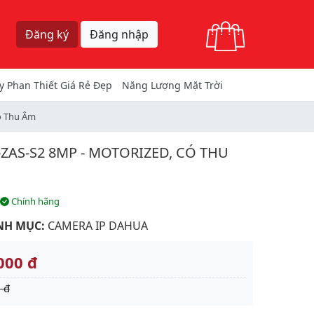
Giỏ hàng
Đăng ký
Đăng nhập
y Phan Thiết Giá Rẻ Đẹp
Năng Lượng Mặt Trời
ó Thu Âm
AS-S2 8MP - MOTORIZED, CÓ THU
Chính hãng
NH MỤC:
CAMERA IP DAHUA
000 đ
 đ