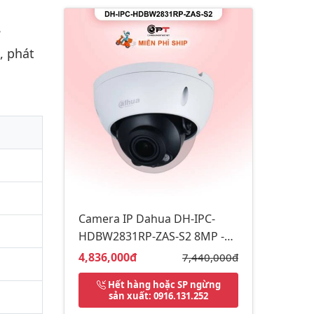
, phát
Camera IP Dahua DH-IPC-
HDBW2831RP-ZAS-S2 8MP -
motorized, có thu âm
Giá bán:
4,836,000đ
Giá gốc:
7,440,000đ
Hết hàng hoặc SP ngừng
sản xuất
: 0916.131.252