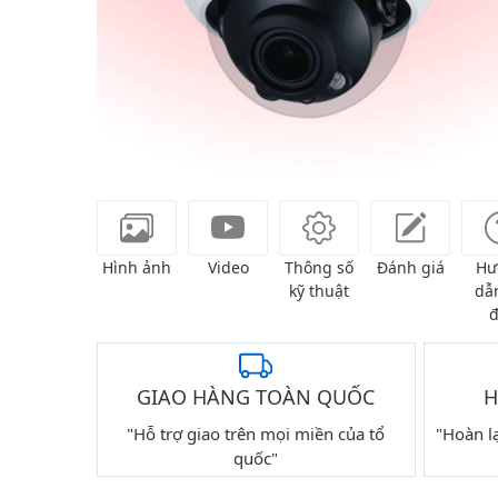
Hình ảnh
Video
Thông số
Đánh giá
Hư
kỹ thuật
dẫn
đ
GIAO HÀNG TOÀN QUỐC
H
"Hỗ trợ giao trên mọi miền của tổ
"Hoàn l
quốc"