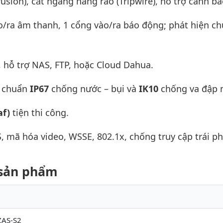
usion), cắt ngang hàng rào (Tripwire), hỗ trợ cảnh b
/ra âm thanh, 1 cổng vào/ra báo động; phát hiện c
, hỗ trợ NAS, FTP, hoặc Cloud Dahua.
t chuẩn
IP67
chống nước – bụi và
IK10
chống va đập 
af)
tiện thi công.
 mã hóa video, WSSE, 802.1x, chống truy cập trái ph
t sản phẩm
AS-S2