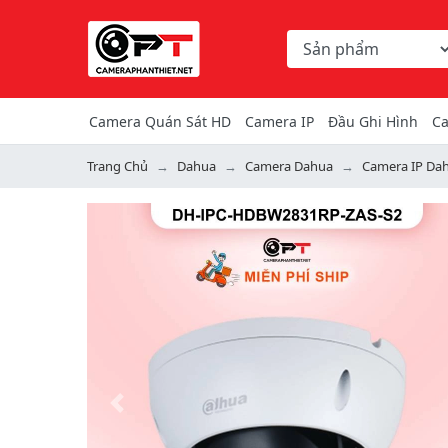
Chọn danh mục tìm ki
Từ khóa hoặc mã hàng
Camera Quán Sát HD
Camera IP
Đầu Ghi Hình
Ca
Trang Chủ
Dahua
Camera Dahua
Camera IP Da
Previous