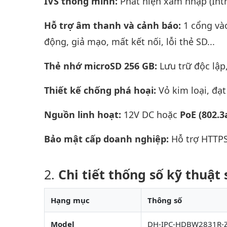
IVS thông minh:
Phát hiện xâm nhập (Intr
Hỗ trợ âm thanh và cảnh báo:
1 cổng vào
động, giả mạo, mất kết nối, lỗi thẻ SD...
Thẻ nhớ microSD 256 GB:
Lưu trữ độc lập
Thiết kế chống phá hoại:
Vỏ kim loại, đạ
Nguồn linh hoạt:
12V DC hoặc
PoE (802.3
Bảo mật cấp doanh nghiệp:
Hỗ trợ HTTPS,
Chi tiết thống số kỹ thuậ
Hạng mục
Thông số
Model
DH-IPC-HDBW2831R-Z