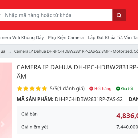
ếm
Tìm kiếm
mera Wifi Không Dây
Phụ Kiện Camera
Lắp Đặt Khóa Từ, Vân Ta
hua
Camera IP Dahua DH-IPC-HDBW2831RP-ZAS-S2 8MP - Motorized, C
CAMERA IP DAHUA DH-IPC-HDBW2831RP-Z
ÂM
Điểm đánh giá
5/5
(
1 đánh giá
)
Hết hàng
Giá tốt
MÃ SẢN PHẨM:
DH-IPC-HDBW2831RP-ZAS-S2
DA
Giá bán
4,836,
Giá niêm yết
7,440,000
Next