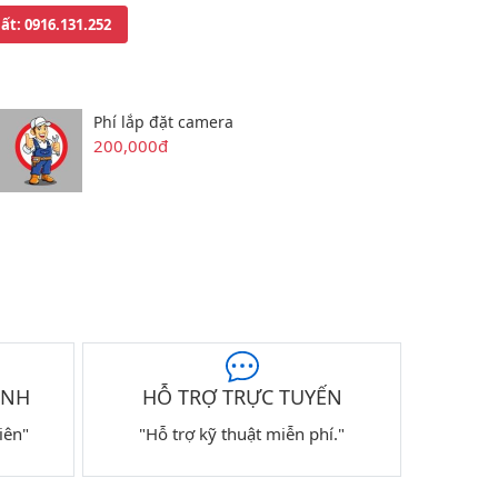
uất
: 0916.131.252
Phí lắp đặt camera
200,000đ
ÀNH
HỖ TRỢ TRỰC TUYẾN
iên"
"Hỗ trợ kỹ thuật miễn phí."