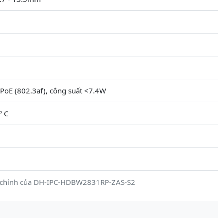
PoE (802.3af), công suất <7.4W
° C
t chính của DH-IPC-HDBW2831RP-ZAS-S2