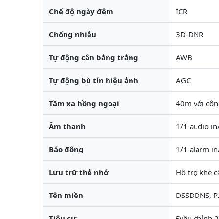
Chế độ ngày đêm
ICR
Chống nhiễu
3D-DNR
Tự động cân bằng trắng
AWB
Tự động bù tín hiệu ảnh
AGC
Tầm xa hồng ngoại
40m với côn
Âm thanh
1/1 audio in
Báo động
1/1 alarm in
Lưu trữ thẻ nhớ
Hỗ trợ khe 
Tên miền
DSSDDNS, P
Tiêu cự
Điều chỉnh 