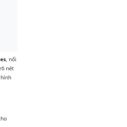
ies
, nổi
rõ nét
 hình
cho