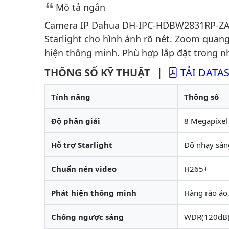
Mô tả ngắn
Camera IP Dahua DH-IPC-HDBW2831RP-ZAS-
Starlight cho hình ảnh rõ nét. Zoom qua
hiện thông minh. Phù hợp lắp đặt trong nh
THÔNG SỐ KỸ THUẬT
|
TẢI DATA
Tính năng
Thông số
Độ phân giải
8 Megapixel
Hỗ trợ Starlight
Độ nhạy sán
Chuẩn nén video
H265+
Phát hiện thông minh
Hàng rào ảo
Chống ngược sáng
WDR(120dB)