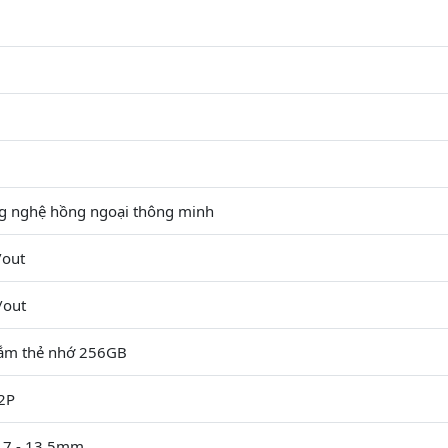
g nghệ hồng ngoại thông minh
/out
/out
cắm thẻ nhớ 256GB
2P
2.7 - 13.5mm