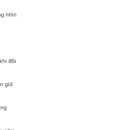
ng nhìn
khi đối
n giữ
áng