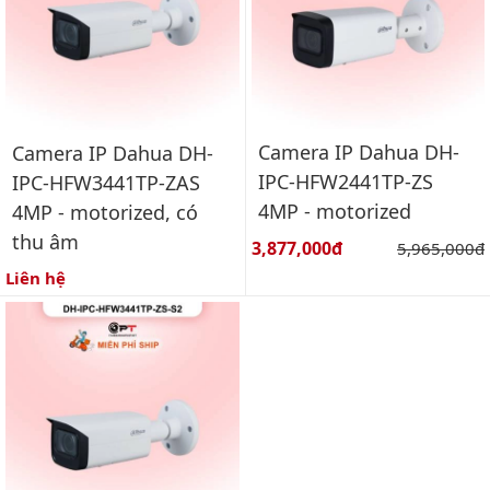
Camera IP Dahua DH-
Camera IP Dahua DH-
IPC-HFW2441TP-ZS
IPC-HFW3441TP-ZAS
4MP - motorized
4MP - motorized, có
thu âm
Giá bán:
3,877,000đ
Giá gốc:
5,965,000đ
Liên hệ