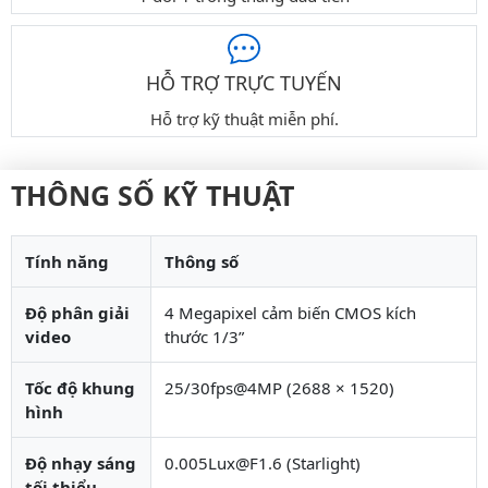
HỖ TRỢ TRỰC TUYẾN
Hỗ trợ kỹ thuật miễn phí.
THÔNG SỐ KỸ THUẬT
Tính năng
Thông số
Độ phân giải
4 Megapixel cảm biến CMOS kích
video
thước 1/3”
Tốc độ khung
25/30fps@4MP (2688 × 1520)
hình
Độ nhạy sáng
0.005Lux@F1.6 (Starlight)
tối thiểu