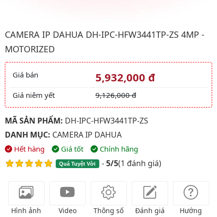
Hình ảnh đại diện của sản phẩm Camera IP Dahua DH-IPC-HFW3
CAMERA IP DAHUA DH-IPC-HFW3441TP-ZS 4MP -
MOTORIZED
Giá bán
5,932,000 đ
Giá và khuyến mãi
Giá niêm yết
9,126,000 đ
MÃ SẢN PHẨM:
DH-IPC-HFW3441TP-ZS
DANH MỤC:
CAMERA IP DAHUA
Hết hàng
Giá tốt
Chính hãng
-
5/5
(
1 đánh giá
)
Quá Tuyệt Vời
Hình ảnh
Video
Thông số
Đánh giá
Hướng