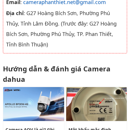
Email
:
cameraphanthiet.net@gmail.com
Địa chỉ
: G27 Hoàng Bích Sơn, Phường Phú
Thủy, Tỉnh Lâm Đồng. (Trước đây: G27 Hoàng
Bích Sơn, Phường Phú Thủy, TP. Phan Thiết,
Tỉnh Bình Thuận)
Hướng dẫn & đánh giá Camera
dahua
Camera AOV là gì? Ghi hình 24/7 bằng pin có liên tục?
Mật khẩu mặc định camera wifi
Camera AOV là gì? Ghi
Mật khẩu mặc định