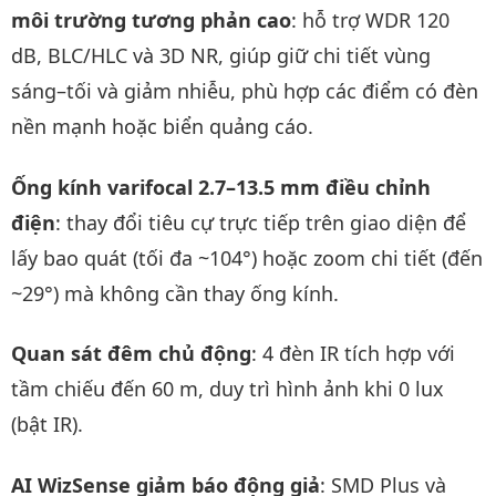
môi trường tương phản cao
: hỗ trợ WDR 120
dB, BLC/HLC và 3D NR, giúp giữ chi tiết vùng
sáng–tối và giảm nhiễu, phù hợp các điểm có đèn
nền mạnh hoặc biển quảng cáo.
Ống kính varifocal 2.7–13.5 mm điều chỉnh
điện
: thay đổi tiêu cự trực tiếp trên giao diện để
lấy bao quát (tối đa ~104°) hoặc zoom chi tiết (đến
~29°) mà không cần thay ống kính.
Quan sát đêm chủ động
: 4 đèn IR tích hợp với
tầm chiếu đến 60 m, duy trì hình ảnh khi 0 lux
(bật IR).
AI WizSense giảm báo động giả
: SMD Plus và