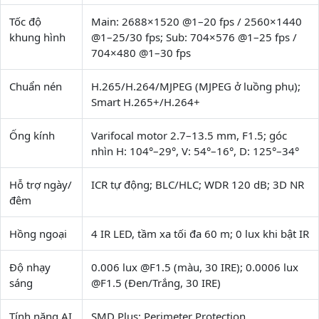
Tốc độ
Main: 2688×1520 @1–20 fps / 2560×1440
khung hình
@1–25/30 fps; Sub: 704×576 @1–25 fps /
704×480 @1–30 fps
Chuẩn nén
H.265/H.264/MJPEG (MJPEG ở luồng phụ);
Smart H.265+/H.264+
Ống kính
Varifocal motor 2.7–13.5 mm, F1.5; góc
nhìn H: 104°–29°, V: 54°–16°, D: 125°–34°
Hỗ trợ ngày/
ICR tự động; BLC/HLC; WDR 120 dB; 3D NR
đêm
Hồng ngoại
4 IR LED, tầm xa tối đa 60 m; 0 lux khi bật IR
Độ nhạy
0.006 lux @F1.5 (màu, 30 IRE); 0.0006 lux
sáng
@F1.5 (Đen/Trắng, 30 IRE)
Tính năng AI
SMD Plus; Perimeter Protection