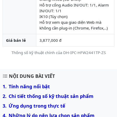
Hỗ trợ cổng Audio IN/OUT: 1/1, Alarm
IN/OUT: 1/1
IK10 (Tùy chọn)
Hỗ trợ xem qua giao diện Web mà
không cần plug-in (Chrome, Firefox,..)
Giá bán lẻ
3,877,000 đ
Thông số kỹ thuật chính của DH-IPC-HFW2441TP-ZS
Mô tả chi tiết sản phẩm
NỘI DUNG BÀI VIẾT
Tính năng nổi bật
Chi tiết thống số kỹ thuật sản phẩm
Ứng dụng trong thực tế
Những lý do nên lựa chọn sản phẩm