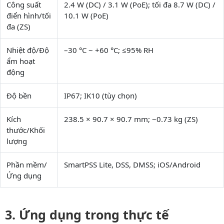
Công suất
2.4 W (DC) / 3.1 W (PoE); tối đa 8.7 W (DC) /
điển hình/tối
10.1 W (PoE)
đa (ZS)
Nhiệt độ/Độ
–30 °C ~ +60 °C; ≤95% RH
ẩm hoạt
động
Độ bền
IP67; IK10 (tùy chọn)
Kích
238.5 × 90.7 × 90.7 mm; ~0.73 kg (ZS)
thước/Khối
lượng
Phần mềm/
SmartPSS Lite, DSS, DMSS; iOS/Android
Ứng dụng
Ứng dụng trong thực tế