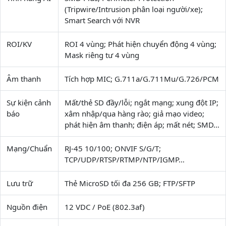
(Tripwire/Intrusion phân loại người/xe);
Smart Search với NVR
ROI/KV
ROI 4 vùng; Phát hiện chuyển động 4 vùng;
Mask riêng tư 4 vùng
Âm thanh
Tích hợp MIC; G.711a/G.711Mu/G.726/PCM
Sự kiện cảnh
Mất/thẻ SD đầy/lỗi; ngắt mạng; xung đột IP;
báo
xâm nhập/qua hàng rào; giả mạo video;
phát hiện âm thanh; điện áp; mất nét; SMD…
Mạng/Chuẩn
RJ-45 10/100; ONVIF S/G/T;
TCP/UDP/RTSP/RTMP/NTP/IGMP…
Lưu trữ
Thẻ MicroSD tối đa 256 GB; FTP/SFTP
Nguồn điện
12 VDC / PoE (802.3af)