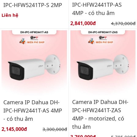
IPC-HFW2441TP-AS
IPC-HFW5241TP-S 2MP
4MP - có thu âm
Liên hệ
Giá bán:
2,841,000đ
Giá gốc:
4,370,000đ
Camera IP Dahua DH-
Camera IP Dahua DH-
IPC-HFW2441T-ZAS
IPC-HFW2441T-AS 4MP
4MP - motorized, có
- có thu âm
thu âm
Giá bán:
2,145,000đ
Giá gốc:
3,300,000đ
Giá bán:
3,760,000đ
Giá gốc:
5,785,000đ