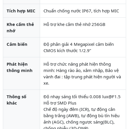
Tích hợp MIC
Chuẩn chống nước IP67, tích hợp MIC
Khe cấm thẻ
Hỗ trợ khe cắm thẻ nhớ 256GB
nhớ
Cảm biến
Độ phân giải 4 Megapixel cảm biến
CMOS kích thước 1/2.9”
Phát hiện
Hỗ trợ chức năng phát hiện thông
thông minh
minh: Hàng rào ảo, xâm nhập, Bảo vệ
vành đai : tập trung phát hiện người và
xe.
Thông số
Độ nhạy sáng tối thiểu 0.008 lux@F1.5
khác
Hỗ trợ SMD Plus
Chế độ ngày đêm (ICR), tự động cân
bằng trắng (AWB), tự động bù tín hiệu
ảnh (AGC), chống ngược sáng(BLC),
chống nhiễu (3D-DNR).