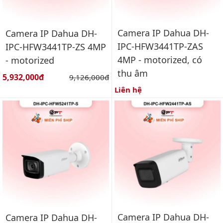
Camera IP Dahua DH-
Camera IP Dahua DH-
IPC-HFW3441TP-ZAS
IPC-HFW3441TP-ZS 4MP
4MP - motorized, có
- motorized
thu âm
Giá bán:
5,932,000đ
Giá gốc:
9,126,000đ
Liên hệ
Camera IP Dahua DH-
Camera IP Dahua DH-