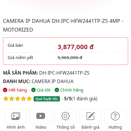
Hình ảnh đại diện của sản phẩm Camera IP Dahua DH-IPC-HFW2
CAMERA IP DAHUA DH-IPC-HFW2441TP-ZS 4MP -
MOTORIZED
Giá bán
3,877,000 đ
Giá và khuyến mãi
Giá niêm yết
5,965,000 đ
MÃ SẢN PHẨM:
DH-IPC-HFW2441TP-ZS
DANH MỤC:
CAMERA IP DAHUA
Hết hàng
Giá tốt
Chính hãng
-
5/5
(
1 đánh giá
)
Quá Tuyệt Vời
Hình ảnh
Video
Thông số
Đánh giá
Hướng