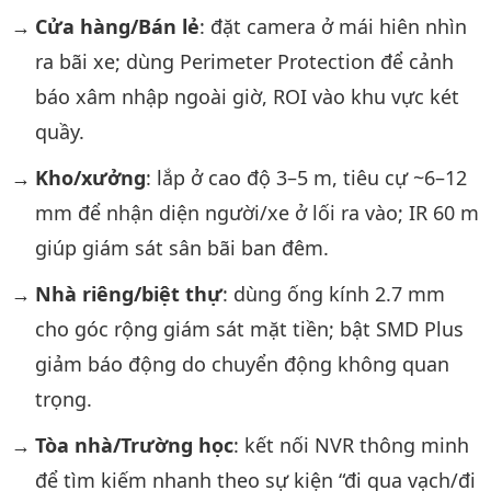
Cửa hàng/Bán lẻ
: đặt camera ở mái hiên nhìn
ra bãi xe; dùng Perimeter Protection để cảnh
báo xâm nhập ngoài giờ, ROI vào khu vực két
quầy.
Kho/xưởng
: lắp ở cao độ 3–5 m, tiêu cự ~6–12
mm để nhận diện người/xe ở lối ra vào; IR 60 m
giúp giám sát sân bãi ban đêm.
Nhà riêng/biệt thự
: dùng ống kính 2.7 mm
cho góc rộng giám sát mặt tiền; bật SMD Plus
giảm báo động do chuyển động không quan
trọng.
Tòa nhà/Trường học
: kết nối NVR thông minh
để tìm kiếm nhanh theo sự kiện “đi qua vạch/đi