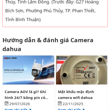
Thủy, Tỉnh Lâm Đồng. (Trước đây: G27 Hoàng
Bích Sơn, Phường Phú Thủy, TP. Phan Thiết,
Tỉnh Bình Thuận)
Hướng dẫn & đánh giá Camera
dahua
Camera AOV là gì? Ghi hình 24/7 bằng pin có liên tục?
Mật khẩu mặc định camera wifi
Camera AOV là gì? Ghi
Mật khẩu mặc định
hình 24/7 bằng pin có
camera wifi dahua
liên tục?
29/07/2026
22/11/2025
Xem chi tiết
Xem chi tiết