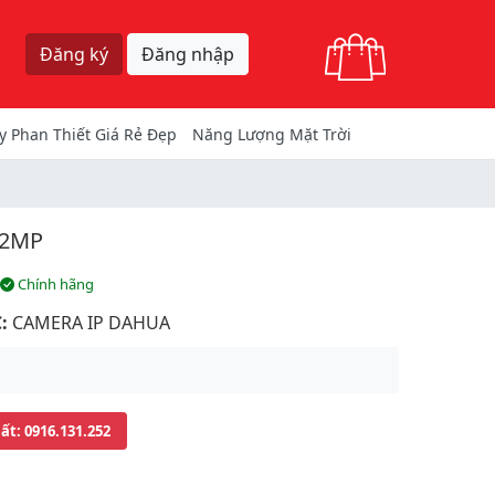
Giỏ hàng
Đăng ký
Đăng nhập
y Phan Thiết Giá Rẻ Đẹp
Năng Lượng Mặt Trời
 2MP
Chính hãng
:
CAMERA IP DAHUA
uất
: 0916.131.252