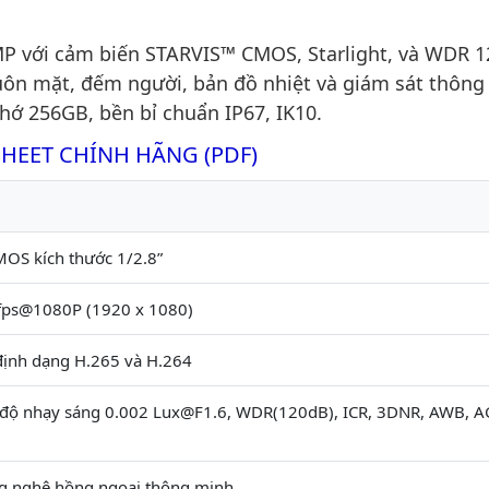
 với cảm biến STARVIS™ CMOS, Starlight, và WDR 
huôn mặt, đếm người, bản đồ nhiệt và giám sát thôn
hớ 256GB, bền bỉ chuẩn IP67, IK10.
SHEET CHÍNH HÃNG (PDF)
OS kích thước 1/2.8”
fps@1080P (1920 x 1080)
định dạng H.265 và H.264
ới độ nhạy sáng 0.002 Lux@F1.6, WDR(120dB), ICR, 3DNR, AWB, A
g nghệ hồng ngoại thông minh