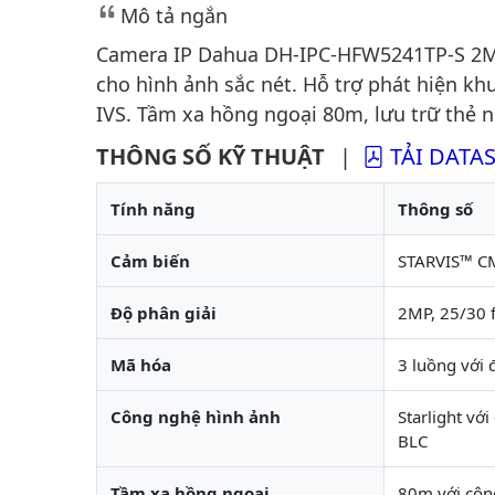
Mô tả ngắn
Camera IP Dahua DH-IPC-HFW5241TP-S 2MP
cho hình ảnh sắc nét. Hỗ trợ phát hiện k
IVS. Tầm xa hồng ngoại 80m, lưu trữ thẻ n
THÔNG SỐ KỸ THUẬT
|
TẢI DATA
Tính năng
Thông số
Cảm biến
STARVIS™ CM
Độ phân giải
2MP, 25/30 
Mã hóa
3 luồng với 
Công nghệ hình ảnh
Starlight v
BLC
Tầm xa hồng ngoại
80m với côn