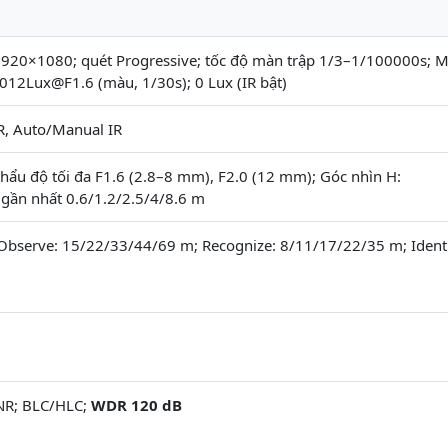
20×1080; quét Progressive; tốc độ màn trập 1/3–1/100000s; Min
012Lux@F1.6 (màu, 1/30s); 0 Lux (IR bật)
IR, Auto/Manual IR
hẩu độ tối đa F1.6 (2.8–8 mm), F2.0 (12 mm); Góc nhìn H:
 gần nhất 0.6/1.2/2.5/4/8.6 m
Observe: 15/22/33/44/69 m; Recognize: 8/11/17/22/35 m; Identi
DNR; BLC/HLC;
WDR 120 dB