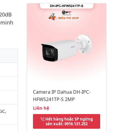
120dB
g minh
Camera IP Dahua DH-IPC-
HFW5241TP-S 2MP
Liên hệ
GC,
Hết hàng hoặc SP ngừng
sản xuất
: 0916.131.252