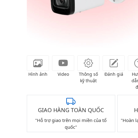
Hình ảnh
Video
Thông số
Đánh giá
Hư
kỹ thuật
dẫn
đ
GIAO HÀNG TOÀN QUỐC
H
"Hỗ trợ giao trên mọi miền của tổ
"Hoàn l
quốc"