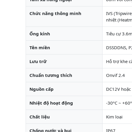
Chức năng thông minh
IVS (Tripwir
nhiệt (Heat
Ống kính
Tiêu cự 3.6
Tên miền
DSSDDNS, P
Lưu trữ
Hỗ trợ khe 
Chuẩn tương thích
Onvif 2.4
Nguồn cấp
DC12V hoặc 
Nhiệt độ hoạt động
-30ºC ~ +60
Chất liệu
Kim loại
Chống nước và bụi
IP67