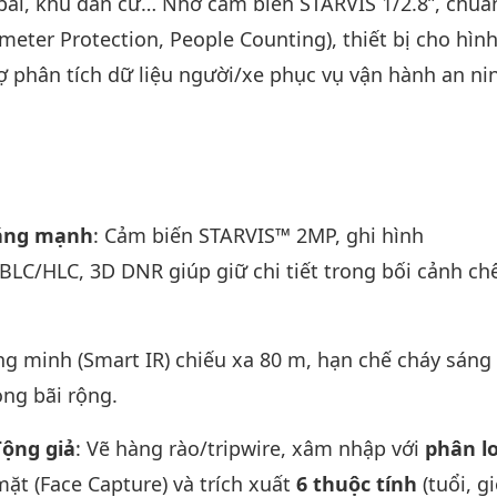
 bãi, khu dân cư… Nhờ cảm biến STARVIS 1/2.8”, chuẩ
meter Protection, People Counting), thiết bị cho hìn
ợ phân tích dữ liệu người/xe phục vụ vận hành an ni
sáng mạnh
: Cảm biến STARVIS™ 2MP, ghi hình
LC/HLC, 3D DNR giúp giữ chi tiết trong bối cảnh ch
ông minh (Smart IR) chiếu xa 80 m, hạn chế cháy sán
ong bãi rộng.
động giả
: Vẽ hàng rào/tripwire, xâm nhập với
phân lo
ặt (Face Capture) và trích xuất
6 thuộc tính
(tuổi, gi