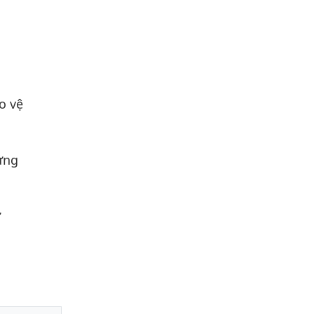
o vệ
ứng
ợ