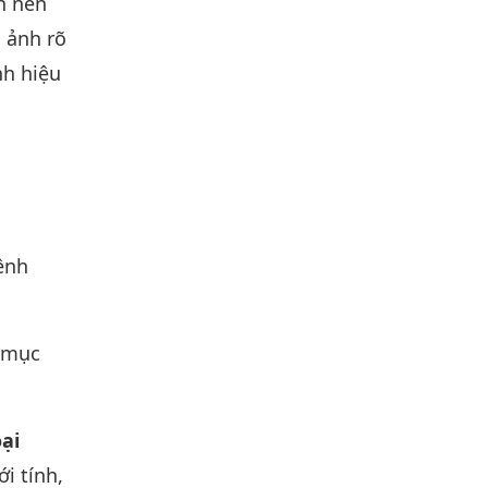
n nén
h ảnh rõ
nh hiệu
ênh
g mục
ại
ới tính,