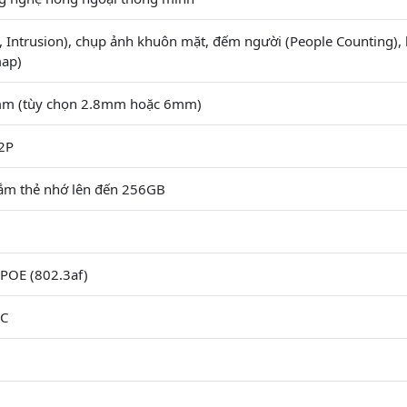
e, Intrusion), chụp ảnh khuôn mặt, đếm người (People Counting),
map)
mm (tùy chọn 2.8mm hoặc 6mm)
2P
cắm thẻ nhớ lên đến 256GB
POE (802.3af)
ºC