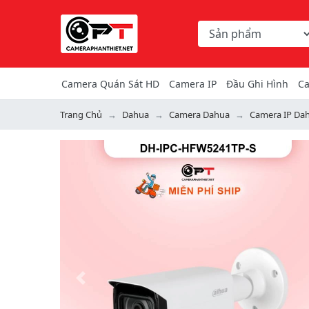
Chọn danh mục tìm ki
Từ khóa hoặc mã hàng
Camera Quán Sát HD
Camera IP
Đầu Ghi Hình
Ca
Trang Chủ
Dahua
Camera Dahua
Camera IP Da
Previous