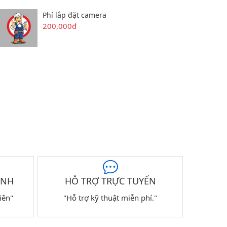
Phí lắp đặt camera
200,000đ
ÀNH
HỖ TRỢ TRỰC TUYẾN
iên"
"Hỗ trợ kỹ thuật miễn phí."