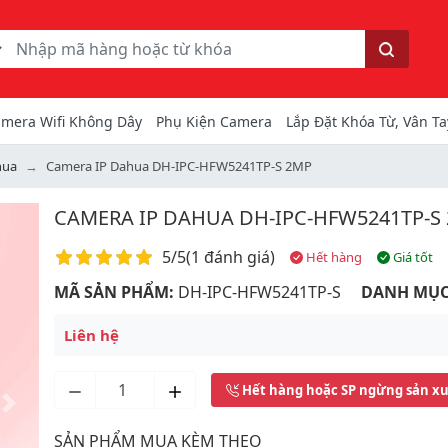
ếm
Tìm kiếm
mera Wifi Không Dây
Phụ Kiện Camera
Lắp Đặt Khóa Từ, Vân Ta
hua
Camera IP Dahua DH-IPC-HFW5241TP-S 2MP
CAMERA IP DAHUA DH-IPC-HFW5241TP-S
Điểm đánh giá
5/5
(
1 đánh giá
)
Hết hàng
Giá tốt
MÃ SẢN PHẨM:
DH-IPC-HFW5241TP-S
DANH MỤC
Liên hệ
Hết hàng hoặc SP ngừng sản x
Next
SẢN PHẨM MUA KÈM THEO