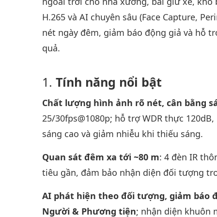
ngoài trời cho nhà xưởng, bãi giữ xe, kho
H.265 và AI chuyên sâu (Face Capture, Peri
nét ngày đêm, giảm báo động giả và hỗ tr
quả.
Tính năng nổi bật
Chất lượng hình ảnh rõ nét, cân bằng 
25/30fps@1080p; hỗ trợ WDR thực 120dB, B
sáng cao và giảm nhiễu khi thiếu sáng.
Quan sát đêm xa tới ~80 m
: 4 đèn IR th
tiêu gần, đảm bảo nhận diện đối tượng tr
AI phát hiện theo đối tượng, giảm báo 
Người & Phương tiện
; nhận diện khuôn m