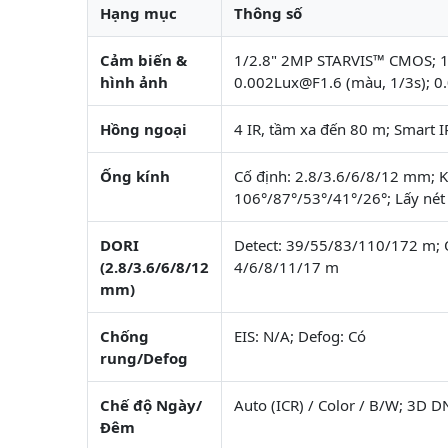
Hạng mục
Thông số
Cảm biến &
1/2.8" 2MP STARVIS™ CMOS; 19
hình ảnh
0.002Lux@F1.6 (màu, 1/3s); 0.
Hồng ngoại
4 IR, tầm xa đến 80 m; Smart 
Ống kính
Cố định: 2.8/3.6/6/8/12 mm; K
106°/87°/53°/41°/26°; Lấy nét
DORI
Detect: 39/55/83/110/172 m; 
(2.8/3.6/6/8/12
4/6/8/11/17 m
mm)
Chống
EIS: N/A; Defog: Có
rung/Defog
Chế độ Ngày/
Auto (ICR) / Color / B/W; 3D 
Đêm