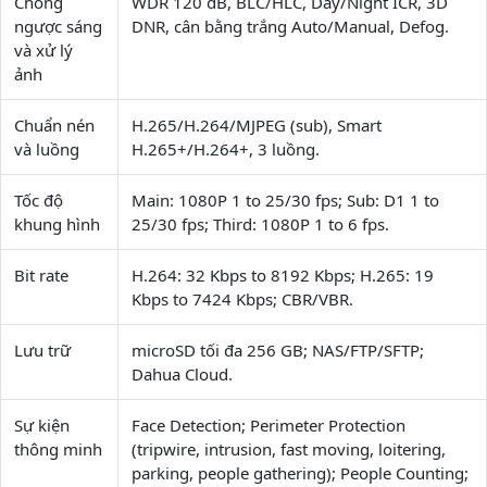
Chống
WDR 120 dB, BLC/HLC, Day/Night ICR, 3D
ngược sáng
DNR, cân bằng trắng Auto/Manual, Defog.
và xử lý
ảnh
Chuẩn nén
H.265/H.264/MJPEG (sub), Smart
và luồng
H.265+/H.264+, 3 luồng.
Tốc độ
Main: 1080P 1 to 25/30 fps; Sub: D1 1 to
khung hình
25/30 fps; Third: 1080P 1 to 6 fps.
Bit rate
H.264: 32 Kbps to 8192 Kbps; H.265: 19
Kbps to 7424 Kbps; CBR/VBR.
Lưu trữ
microSD tối đa 256 GB; NAS/FTP/SFTP;
Dahua Cloud.
Sự kiện
Face Detection; Perimeter Protection
thông minh
(tripwire, intrusion, fast moving, loitering,
parking, people gathering); People Counting;