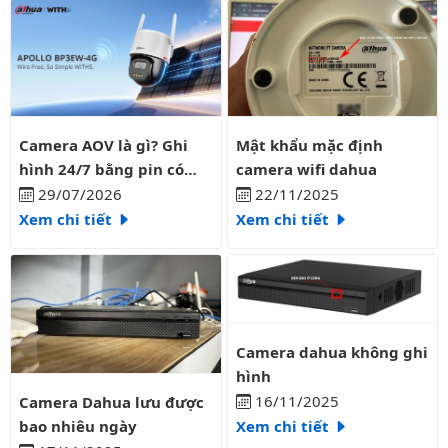
Camera AOV là gì? Ghi hình 24/7 bằng pin có liên tục?
Mật khẩu mặc định camera wifi
Camera AOV là gì? Ghi
Mật khẩu mặc định
hình 24/7 bằng pin có
camera wifi dahua
liên tục?
29/07/2026
22/11/2025
Xem chi tiết
Xem chi tiết
Camera dahua không ghi hình
Camera dahua không ghi
hình
Camera Dahua lưu được bao nhiêu ngày
16/11/2025
Camera Dahua lưu được
bao nhiêu ngày
Xem chi tiết