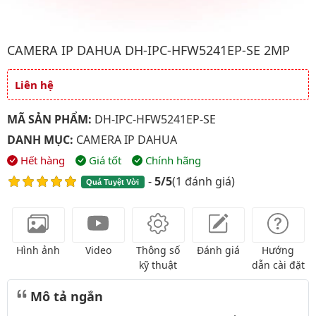
Hình ảnh đại diện của sản phẩm Camera IP Dahua DH-IPC-HFW
CAMERA IP DAHUA DH-IPC-HFW5241EP-SE 2MP
Liên hệ
Giá và khuyến mãi
MÃ SẢN PHẨM:
DH-IPC-HFW5241EP-SE
DANH MỤC:
CAMERA IP DAHUA
Hết hàng
Giá tốt
Chính hãng
-
5/5
(
1 đánh giá
)
Quá Tuyệt Vời
Hình ảnh
Video
Thông số
Đánh giá
Hướng
kỹ thuật
dẫn cài đặt
Mô tả ngắn