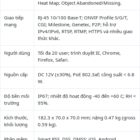
Heat Map; Object Abandoned/Missing.
Giao tiếp
RJ-45 10/100 Base-T; ONVIF Profile S/G/T,
mạng
CGI; Milestone, Genetec, P2P; hỗ trợ
IPv4/IPv6, RTSP, RTMP, HTTPS và nhiều giao
thức khác.
Người dùng
Tối đa 20 user; trình duyệt IE, Chrome,
Firefox, Safari.
Nguồn cấp
DC 12V (±30%), PoE 802.3af; công suất < 6.8
W.
Độ bền môi
IP67; nhiệt độ hoạt động -40 đến +60 C; RH <
trường
95%.
Kích thước,
182.3 x 70.0 x 70.0 mm; nặng 0.47 kg (gross
khối lượng
0.59 kg).
Phần mềm,
Smart PSS, DSS, DMSS; iOS, Android.