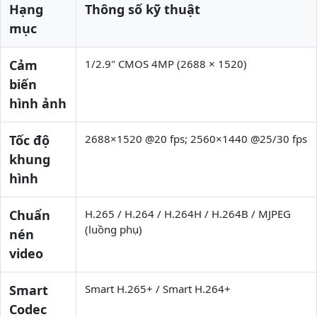
Hạng
Thông số kỹ thuật
mục
Cảm
1/2.9" CMOS 4MP (2688 × 1520)
biến
hình ảnh
Tốc độ
2688×1520 @20 fps; 2560×1440 @25/30 fps
khung
hình
Chuẩn
H.265 / H.264 / H.264H / H.264B / MJPEG
(luồng phụ)
nén
video
Smart
Smart H.265+ / Smart H.264+
Codec