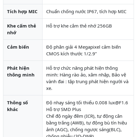
Tích hợp MIC
Chuẩn chống nước IP67, tích hợp MIC
Khe cấm thẻ
Hỗ trợ khe cắm thẻ nhớ 256GB
nhớ
Cảm biến
Độ phân giải 4 Megapixel cảm biến
CMOS kích thước 1/2.9”
Phát hiện
Hỗ trợ chức năng phát hiện thông
thông minh
minh: Hàng rào ảo, xâm nhập, Bảo vệ
vành đai : tập trung phát hiện người và
xe.
Thông số
Độ nhạy sáng tối thiểu 0.008 lux@F1.6
khác
Hỗ trợ SMD Plus
Chế độ ngày đêm (ICR), tự động cân
bằng trắng (AWB), tự động bù tín hiệu
ảnh (AGC), chống ngược sáng(BLC),
chống nhiễu (3D-DNR).