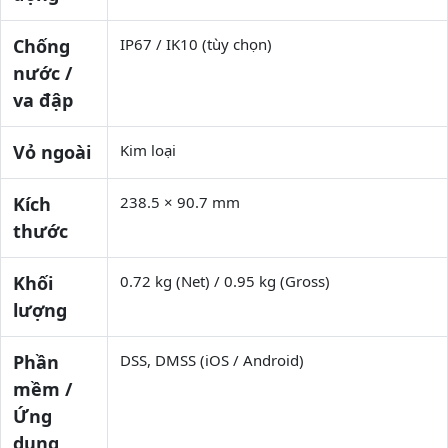
Chống
IP67 / IK10 (tùy chọn)
nước /
va đập
Vỏ ngoài
Kim loại
Kích
238.5 × 90.7 mm
thước
Khối
0.72 kg (Net) / 0.95 kg (Gross)
lượng
Phần
DSS, DMSS (iOS / Android)
mềm /
Ứng
dụng