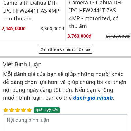
Camera IP Dahua DH-
Camera IP Dahua DH-
IPC-HFW2441T-ZAS
IPC-HFW2441T-AS 4MP
4MP - motorized, có
- có thu âm
thu âm
Giá bán:
2,145,000đ
Giá gốc:
3,300,000đ
Giá bán:
3,760,000đ
Giá gốc:
5,785,000đ
Xem thêm Camera IP Dahua
Viết Bình Luận
Bình luận & Đánh giá
Mỗi đánh giá của bạn sẽ giúp những người khác
dễ dàng chọn lựa hơn, và giúp chúng tôi cải thiện
nội dung ngày càng tốt hơn. Nếu bạn không
muốn bình luận, bạn có thể
đánh giá nhanh
.
Quá Tuyệt Vời
Nội dung bình luận