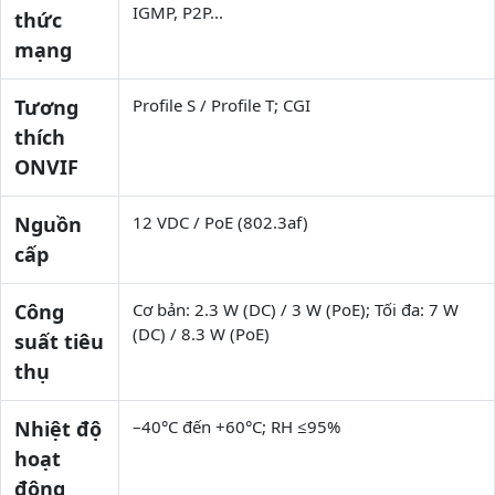
IGMP, P2P...
thức
mạng
Tương
Profile S / Profile T; CGI
thích
ONVIF
Nguồn
12 VDC / PoE (802.3af)
cấp
Công
Cơ bản: 2.3 W (DC) / 3 W (PoE); Tối đa: 7 W
(DC) / 8.3 W (PoE)
suất tiêu
thụ
Nhiệt độ
–40°C đến +60°C; RH ≤95%
hoạt
động