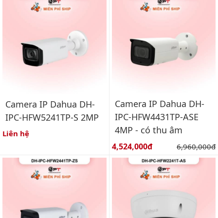
Camera IP Dahua DH-
Camera IP Dahua DH-
IPC-HFW4431TP-ASE
IPC-HFW5241TP-S 2MP
4MP - có thu âm
Liên hệ
Giá bán:
4,524,000đ
Giá gốc:
6,960,000đ