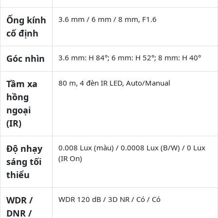
Ống kính
3.6 mm / 6 mm / 8 mm, F1.6
cố định
Góc nhìn
3.6 mm: H 84°; 6 mm: H 52°; 8 mm: H 40°
Tầm xa
80 m, 4 đèn IR LED, Auto/Manual
hồng
ngoại
(IR)
Độ nhạy
0.008 Lux (màu) / 0.0008 Lux (B/W) / 0 Lux
(IR On)
sáng tối
thiểu
WDR /
WDR 120 dB / 3D NR / Có / Có
DNR /