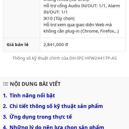
Hỗ trợ cổng Audio IN/OUT: 1/1, Alarm
IN/OUT: 1/1
IK10 (Tùy chọn)
Hỗ trợ xem qua giao diện Web mà
không cần plug-in (Chrome, Firefox,..)
Giá bán lẻ
2,841,000 đ
Thông số kỹ thuật chính của DH-IPC-HFW2441TP-AS
Mô tả chi tiết sản phẩm
NỘI DUNG BÀI VIẾT
Tính năng nổi bật
Chi tiết thông số kỹ thuật sản phẩm
Ứng dụng trong thực tế
Những lý do nên lựa chọn sản phẩm