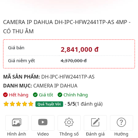
Hình ảnh đại diện của sản phẩm Camera IP Dahua DH-IPC-HFW2
CAMERA IP DAHUA DH-IPC-HFW2441TP-AS 4MP -
CÓ THU ÂM
Giá bán
2,841,000 đ
Giá và khuyến mãi
Giá niêm yết
4,370,000 đ
MÃ SẢN PHẨM:
DH-IPC-HFW2441TP-AS
DANH MỤC:
CAMERA IP DAHUA
Hết hàng
Giá tốt
Chính hãng
-
5/5
(
1 đánh giá
)
Quá Tuyệt Vời
Hình ảnh
Video
Thông số
Đánh giá
Hướng