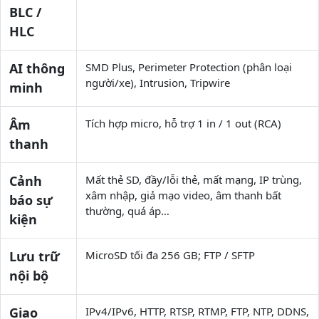
BLC /
HLC
AI thông
SMD Plus, Perimeter Protection (phân loại
người/xe), Intrusion, Tripwire
minh
Âm
Tích hợp micro, hỗ trợ 1 in / 1 out (RCA)
thanh
Cảnh
Mất thẻ SD, đầy/lỗi thẻ, mất mạng, IP trùng,
xâm nhập, giả mạo video, âm thanh bất
báo sự
thường, quá áp…
kiện
Lưu trữ
MicroSD tối đa 256 GB; FTP / SFTP
nội bộ
Giao
IPv4/IPv6, HTTP, RTSP, RTMP, FTP, NTP, DDNS,