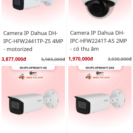
Camera IP Dahua DH-
Camera IP Dahua DH-
IPC-HFW2241T-AS 2MP
IPC-HFW2441TP-ZS 4MP
- có thu âm
- motorized
Giá bán:
Giá bán:
1,970,000đ
Giá gốc:
3,877,000đ
Giá gốc:
3,030,000đ
5,965,000đ