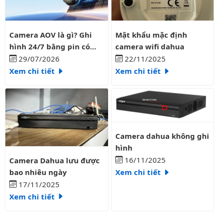
Camera AOV là gì? Ghi hình 24/7 bằng pin có liên tục?
Mật khẩu mặc định camera wifi
Camera AOV là gì? Ghi
Mật khẩu mặc định
hình 24/7 bằng pin có
camera wifi dahua
liên tục?
29/07/2026
22/11/2025
Xem chi tiết
Xem chi tiết
Camera dahua không ghi hình
Camera dahua không ghi
hình
Camera Dahua lưu được bao nhiêu ngày
16/11/2025
Camera Dahua lưu được
bao nhiêu ngày
Xem chi tiết
17/11/2025
Xem chi tiết