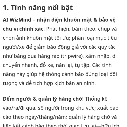
Tính năng nổi bật
AI WizMind – nhận diện khuôn mặt & bảo vệ
chu vi chính xác
: Phát hiện, bám theo, chụp và
chọn ảnh khuôn mặt tối ưu; phân loại mục tiêu
người/xe để giảm báo động giả với các quy tắc
như băng qua hàng rào (tripwire), xâm nhập, di
chuyển nhanh, đỗ xe, nán lại, tụ tập. Các tính
năng này giúp hệ thống cảnh báo đúng loại đối
tượng và dễ tích hợp kịch bản an ninh.
Đếm người & quản lý hàng chờ
: Thống kê
vào/ra/đi qua, số người trong khu vực; xuất báo
cáo theo ngày/tháng/năm; quản lý hàng chờ và
liên kết cảnh báo theo thời gian lưu lại—hữu ích