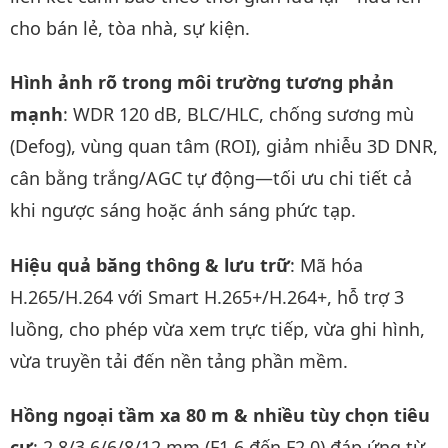
cho bán lẻ, tòa nhà, sự kiện.
Hình ảnh rõ trong môi trường tương phản
mạnh
: WDR 120 dB, BLC/HLC, chống sương mù
(Defog), vùng quan tâm (ROI), giảm nhiễu 3D DNR,
cân bằng trắng/AGC tự động—tối ưu chi tiết cả
khi ngược sáng hoặc ánh sáng phức tạp.
Hiệu quả băng thông & lưu trữ
: Mã hóa
H.265/H.264 với Smart H.265+/H.264+, hỗ trợ 3
luồng, cho phép vừa xem trực tiếp, vừa ghi hình,
vừa truyền tải đến nền tảng phần mềm.
Hồng ngoại tầm xa 80 m & nhiều tùy chọn tiêu
cự
: 2.8/3.6/6/8/12 mm (F1.6 đến F2.0) đáp ứng từ