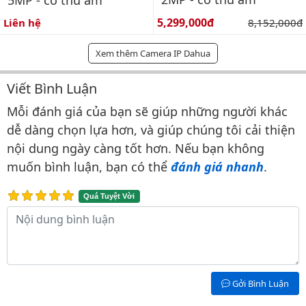
5MP - có thu âm
Giá bán:
5,299,000đ
Giá gốc:
Liên hệ
8,152,000đ
Xem thêm Camera IP Dahua
Viết Bình Luận
Bình luận & Đánh giá
Mỗi đánh giá của bạn sẽ giúp những người khác
dễ dàng chọn lựa hơn, và giúp chúng tôi cải thiện
nội dung ngày càng tốt hơn. Nếu bạn không
muốn bình luận, bạn có thể
đánh giá nhanh
.
Quá Tuyệt Vời
Nội dung bình luận
Gởi Bình Luận