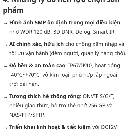
phẩm
Hình ảnh 5MP ổn định trong mọi điều kiện
nhờ WDR 120 dB, 3D DNR, Defog, Smart IR.
AI chính xác, hữu ích
cho chống xâm nhập và
tối ưu vận hành (đếm người, quản lý hàng chờ).
Độ bền & an toàn cao
: IP67/IK10, hoạt động
-40°C~+70°C, vỏ kim loại, phù hợp lắp ngoài
trời dài hạn.
Tương thích hệ thống rộng
: ONVIF S/G/T,
nhiều giao thức, hỗ trợ thẻ nhớ 256 GB và
NAS/FTP/SFTP.
Triển khai linh hoạt & tiết kiệm
với DC12V