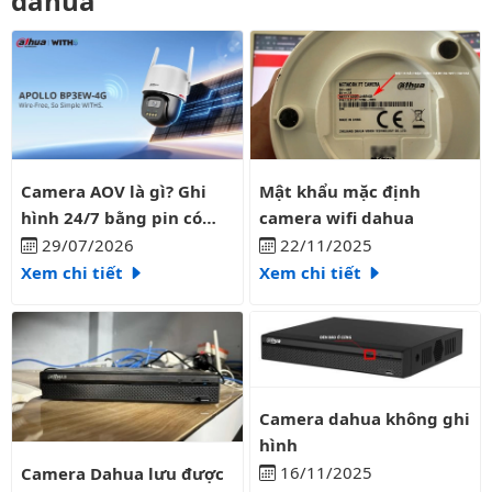
dahua
Camera AOV là gì? Ghi hình 24/7 bằng pin có liên tục?
Mật khẩu mặc định camera wifi
Camera AOV là gì? Ghi
Mật khẩu mặc định
hình 24/7 bằng pin có
camera wifi dahua
liên tục?
29/07/2026
22/11/2025
Xem chi tiết
Xem chi tiết
Camera dahua không ghi hình
Camera dahua không ghi
hình
Camera Dahua lưu được bao nhiêu ngày
16/11/2025
Camera Dahua lưu được