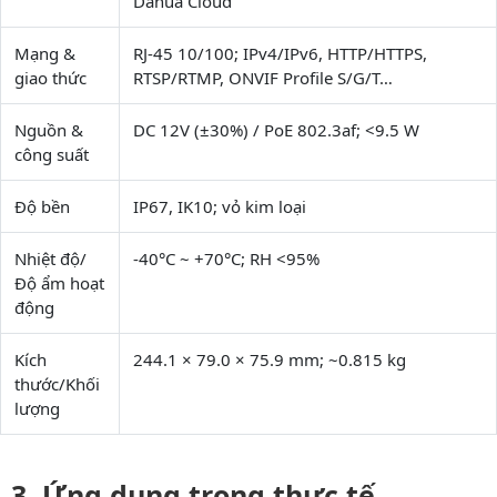
Dahua Cloud
Mạng &
RJ-45 10/100; IPv4/IPv6, HTTP/HTTPS,
giao thức
RTSP/RTMP, ONVIF Profile S/G/T…
Nguồn &
DC 12V (±30%) / PoE 802.3af; <9.5 W
công suất
Độ bền
IP67, IK10; vỏ kim loại
Nhiệt độ/
-40°C ~ +70°C; RH <95%
Độ ẩm hoạt
động
Kích
244.1 × 79.0 × 75.9 mm; ~0.815 kg
thước/Khối
lượng
Ứng dụng trong thực tế