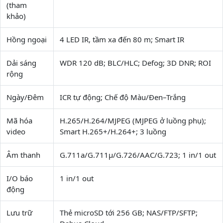
(tham
khảo)
Hồng ngoại
4 LED IR, tầm xa đến 80 m; Smart IR
Dải sáng
WDR 120 dB; BLC/HLC; Defog; 3D DNR; ROI
rộng
Ngày/Đêm
ICR tự động; Chế độ Màu/Đen–Trắng
Mã hóa
H.265/H.264/MJPEG (MJPEG ở luồng phụ);
video
Smart H.265+/H.264+; 3 luồng
Âm thanh
G.711a/G.711μ/G.726/AAC/G.723; 1 in/1 out
I/O báo
1 in/1 out
động
Lưu trữ
Thẻ microSD tới 256 GB; NAS/FTP/SFTP;