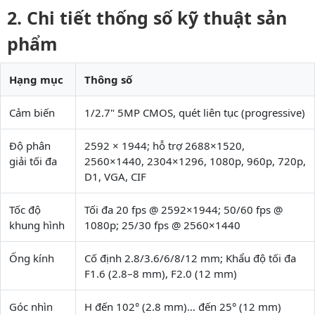
Chi tiết thống số kỹ thuật sản
phẩm
Hạng mục
Thông số
Cảm biến
1/2.7" 5MP CMOS, quét liên tục (progressive)
Độ phân
2592 × 1944; hỗ trợ 2688×1520,
giải tối đa
2560×1440, 2304×1296, 1080p, 960p, 720p,
D1, VGA, CIF
Tốc độ
Tối đa 20 fps @ 2592×1944; 50/60 fps @
khung hình
1080p; 25/30 fps @ 2560×1440
Ống kính
Cố định 2.8/3.6/6/8/12 mm; Khẩu độ tối đa
F1.6 (2.8–8 mm), F2.0 (12 mm)
Góc nhìn
H đến 102° (2.8 mm)… đến 25° (12 mm)