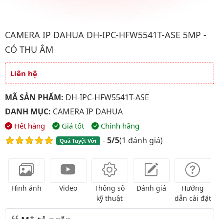
Hình ảnh đại diện của sản phẩm Camera IP Dahua DH-IPC-HFW5
CAMERA IP DAHUA DH-IPC-HFW5541T-ASE 5MP -
CÓ THU ÂM
Liên hệ
Giá và khuyến mãi
MÃ SẢN PHẨM:
DH-IPC-HFW5541T-ASE
DANH MỤC:
CAMERA IP DAHUA
Hết hàng
Giá tốt
Chính hãng
-
5/5
(
1 đánh giá
)
Quá Tuyệt Vời
Hình ảnh
Video
Thông số
Đánh giá
Hướng
kỹ thuật
dẫn cài đặt