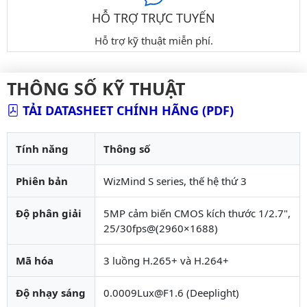
HỖ TRỢ TRỰC TUYẾN
Hỗ trợ kỹ thuật miễn phí.
THÔNG SỐ KỸ THUẬT
TẢI DATASHEET CHÍNH HÃNG (PDF)
Tính năng
Thông số
Phiên bản
WizMind S series, thế hệ thứ 3
Độ phân giải
5MP cảm biến CMOS kích thước 1/2.7",
25/30fps@(2960×1688)
Mã hóa
3 luồng H.265+ và H.264+
Độ nhạy sáng
0.0009Lux@F1.6 (Deeplight)