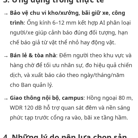
Bảo vệ chu vi kho/xưởng, bãi giữ xe, công
trình
: Ống kính 6–12 mm kết hợp AI phân loại
người/xe giúp cảnh báo đúng đối tượng, hạn
chế báo giả từ vật thể nhỏ hay động vật.
Bán lẻ & tòa nhà
: Đếm người theo khu vực và
hàng chờ để tối ưu nhân sự, đo hiệu quả chiến
dịch, và xuất báo cáo theo ngày/tháng/năm
cho Ban quản lý.
Giao thông nội bộ, campus
: Hồng ngoại 80 m,
WDR 120 dB hỗ trợ quan sát đêm và nền sáng
phức tạp trước cổng ra vào, bãi xe tầng hầm.
Những lý do nên lựa chọn sản