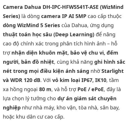
Camera Dahua DH-IPC-HFW5541T-ASE (WizMind
Series)
là dòng
camera IP AI 5MP
cao cấp thuộc
dòng WizMind 5 Series
của Dahua, ứng dụng
thuật toán học sâu (Deep Learning)
để nâng
cao độ chính xác trong phân tích hình ảnh – hỗ
trợ
nhận diện khuôn mặt, bảo vệ chu vi, đếm
người, bản đồ nhiệt
, cùng khả năng
ghi hình sắc
nét trong mọi điều kiện ánh sáng
nhờ
Starlight
và WDR 120 dB
. Với
vỏ kim loại IP67, IK10
, tầm
xa hồng ngoại
80 m
, và hỗ trợ
PoE / ePoE
, đây là
lựa chọn lý tưởng cho
dự án giám sát chuyên
nghiệp
như nhà máy, kho vận, tòa nhà, sân bay,
hoặc khu dân cư cao cấp.