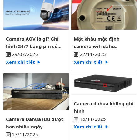
Camera AOV là gì? Ghi hình 24/7 bằng pin có liên tục?
Mật khẩu mặc định camera wifi
Camera AOV là gì? Ghi
Mật khẩu mặc định
hình 24/7 bằng pin có
camera wifi dahua
liên tục?
29/07/2026
22/11/2025
Xem chi tiết
Xem chi tiết
Camera dahua không ghi hình
Camera dahua không ghi
hình
Camera Dahua lưu được bao nhiêu ngày
16/11/2025
Camera Dahua lưu được
bao nhiêu ngày
Xem chi tiết
17/11/2025