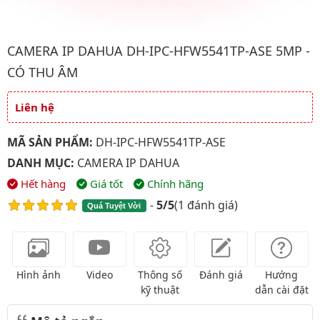
Hình ảnh đại diện của sản phẩm Camera IP Dahua DH-IPC-HFW5
CAMERA IP DAHUA DH-IPC-HFW5541TP-ASE 5MP -
CÓ THU ÂM
Liên hệ
Giá và khuyến mãi
MÃ SẢN PHẨM:
DH-IPC-HFW5541TP-ASE
DANH MỤC:
CAMERA IP DAHUA
Hết hàng
Giá tốt
Chính hãng
-
5/5
(
1 đánh giá
)
Quá Tuyệt Vời
Hình ảnh
Video
Thông số
Đánh giá
Hướng
kỹ thuật
dẫn cài đặt