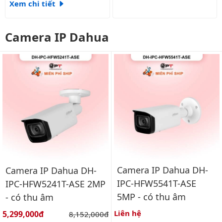
Xem chi tiết
Camera IP Dahua
Camera IP Dahua DH-
Camera IP Dahua DH-
IPC-HFW5541T-ASE
IPC-HFW5241T-ASE 2MP
5MP - có thu âm
- có thu âm
Giá bán:
Liên hệ
5,299,000đ
Giá gốc:
8,152,000đ