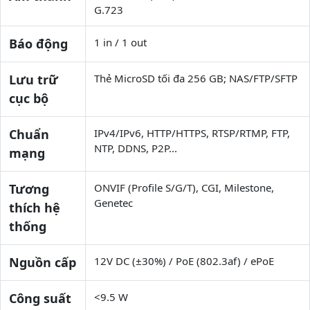
G.723
Báo động
1 in / 1 out
Lưu trữ
Thẻ MicroSD tối đa 256 GB; NAS/FTP/SFTP
cục bộ
Chuẩn
IPv4/IPv6, HTTP/HTTPS, RTSP/RTMP, FTP,
NTP, DDNS, P2P...
mạng
Tương
ONVIF (Profile S/G/T), CGI, Milestone,
Genetec
thích hệ
thống
Nguồn cấp
12V DC (±30%) / PoE (802.3af) / ePoE
Công suất
<9.5 W