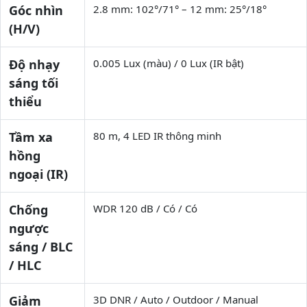
Góc nhìn
2.8 mm: 102°/71° – 12 mm: 25°/18°
(H/V)
Độ nhạy
0.005 Lux (màu) / 0 Lux (IR bật)
sáng tối
thiểu
Tầm xa
80 m, 4 LED IR thông minh
hồng
ngoại (IR)
Chống
WDR 120 dB / Có / Có
ngược
sáng / BLC
/ HLC
Giảm
3D DNR / Auto / Outdoor / Manual