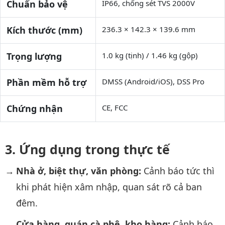
Chuẩn bảo vệ
IP66, chống sét TVS 2000V
Kích thước (mm)
236.3 × 142.3 × 139.6 mm
Trọng lượng
1.0 kg (tịnh) / 1.46 kg (gộp)
Phần mềm hỗ trợ
DMSS (Android/iOS), DSS Pro
Chứng nhận
CE, FCC
Ứng dụng trong thực tế
Nhà ở, biệt thự, văn phòng:
Cảnh báo tức thì
khi phát hiện xâm nhập, quan sát rõ cả ban
đêm.
Cửa hàng, quán cà phê, kho hàng:
Cảnh báo