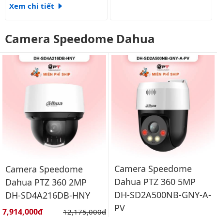
Xem chi tiết
Camera Speedome Dahua
Camera Speedome
Camera Speedome
Dahua PTZ 360 5MP
Dahua PTZ 360 2MP
DH-SD2A500NB-GNY-A-
DH-SD4A216DB-HNY
PV
Giá bán:
7,914,000đ
Giá gốc:
12,175,000đ