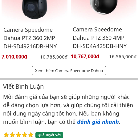
Camera Speedome
Camera Speedome
Dahua PTZ 360 4MP
Dahua PTZ 360 2MP
DH-SD4A425DB-HNY
DH-SD49216DB-HNY
Giá bán:
Giá bán:
10,767,000đ
Giá gốc:
7,010,000đ
Giá gốc:
16,565,000đ
10,785,000đ
Xem thêm Camera Speedome Dahua
Viết Bình Luận
Bình luận & Đánh giá
Mỗi đánh giá của bạn sẽ giúp những người khác
dễ dàng chọn lựa hơn, và giúp chúng tôi cải thiện
nội dung ngày càng tốt hơn. Nếu bạn không
muốn bình luận, bạn có thể
đánh giá nhanh
.
Quá Tuyệt Vời