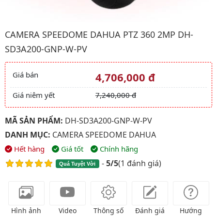
Hình ảnh đại diện của sản phẩm Camera Speedome Dahua PT
CAMERA SPEEDOME DAHUA PTZ 360 2MP DH-
SD3A200-GNP-W-PV
Giá bán
4,706,000 đ
Giá và khuyến mãi
Giá niêm yết
7,240,000 đ
MÃ SẢN PHẨM:
DH-SD3A200-GNP-W-PV
DANH MỤC:
CAMERA SPEEDOME DAHUA
Hết hàng
Giá tốt
Chính hãng
-
5/5
(
1 đánh giá
)
Quá Tuyệt Vời
Hình ảnh
Video
Thông số
Đánh giá
Hướng