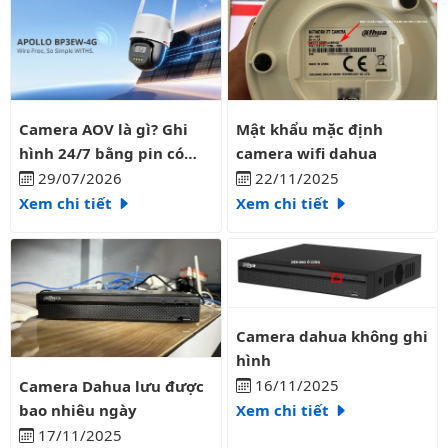
Camera AOV là gì? Ghi hình 24/7 bằng pin có liên tục?
Mật khẩu mặc định camera wifi
Camera AOV là gì? Ghi
Mật khẩu mặc định
hình 24/7 bằng pin có
camera wifi dahua
liên tục?
29/07/2026
22/11/2025
Xem chi tiết
Xem chi tiết
Camera dahua không ghi hình
Camera dahua không ghi
hình
Camera Dahua lưu được bao nhiêu ngày
16/11/2025
Camera Dahua lưu được
bao nhiêu ngày
Xem chi tiết
17/11/2025