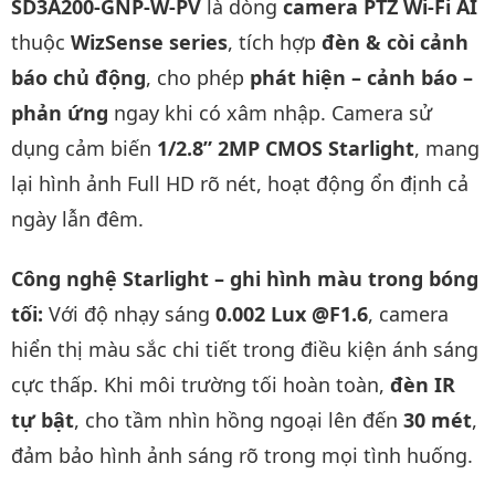
SD3A200-GNP-W-PV
là dòng
camera PTZ Wi-Fi AI
thuộc
WizSense series
, tích hợp
đèn & còi cảnh
báo chủ động
, cho phép
phát hiện – cảnh báo –
phản ứng
ngay khi có xâm nhập. Camera sử
dụng cảm biến
1/2.8” 2MP CMOS Starlight
, mang
lại hình ảnh Full HD rõ nét, hoạt động ổn định cả
ngày lẫn đêm.
Công nghệ Starlight – ghi hình màu trong bóng
tối:
Với độ nhạy sáng
0.002 Lux @F1.6
, camera
hiển thị màu sắc chi tiết trong điều kiện ánh sáng
cực thấp. Khi môi trường tối hoàn toàn,
đèn IR
tự bật
, cho tầm nhìn hồng ngoại lên đến
30 mét
,
đảm bảo hình ảnh sáng rõ trong mọi tình huống.