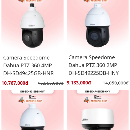
Camera Speedome
Camera Speedome
Dahua PTZ 360 2MP
Dahua PTZ 360 4MP
DH-SD49225DB-HNY
DH-SD49425GB-HNR
Giá bán:
Giá bán:
9,133,000đ
Giá gốc:
10,767,000đ
Giá gốc:
14,050,000đ
16,565,000đ