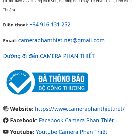
(Trước đây: G27 Hoàng Bích Sơn, Phường Phú Thủy, TP. Phan Thiết, Tỉnh Bình
Thuận)
+84 916 131 252
Điện thoại
:
cameraphanthiet.net@gmail.com
Email
:
Đường đi đến CAMERA PHAN THIẾT
Website
:
https://www.cameraphanthiet.net/
Facebook
:
Facebook Camera Phan Thiết
Youtube
:
Youtube Camera Phan Thiết