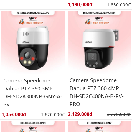
Giá bán:
1,190,000đ
Giá gốc:
1,830,000đ
Camera Speedome
Camera Speedome
Dahua PTZ 360 4MP
Dahua PTZ 360 3MP
DH-SD2C400NA-B-PV-
DH-SD2A300NB-GNY-A-
PRO
PV
Giá bán:
Giá bán:
2,129,000đ
Giá gốc:
1,053,000đ
Giá gốc:
3,275,000đ
1,620,000đ