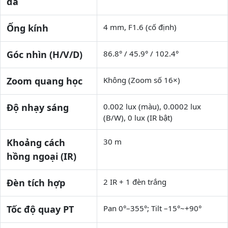
đa
Ống kính
4 mm, F1.6 (cố định)
Góc nhìn (H/V/D)
86.8° / 45.9° / 102.4°
Zoom quang học
Không (Zoom số 16×)
Độ nhạy sáng
0.002 lux (màu), 0.0002 lux
(B/W), 0 lux (IR bật)
Khoảng cách
30 m
hồng ngoại (IR)
Đèn tích hợp
2 IR + 1 đèn trắng
Tốc độ quay PT
Pan 0°–355°; Tilt –15°~+90°