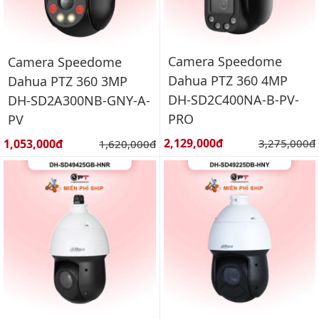
Camera Speedome
Camera Speedome
Dahua PTZ 360 4MP
Dahua PTZ 360 3MP
DH-SD2C400NA-B-PV-
DH-SD2A300NB-GNY-A-
PRO
PV
Giá bán:
Giá bán:
2,129,000đ
Giá gốc:
1,053,000đ
Giá gốc:
3,275,000đ
1,620,000đ