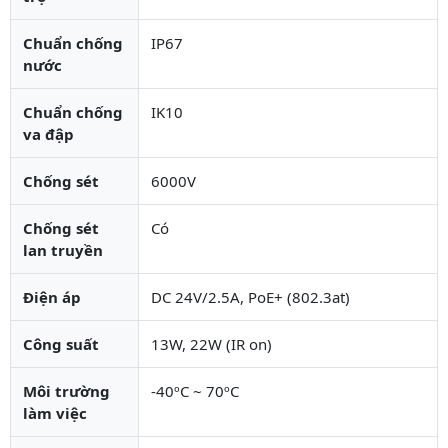
Chuẩn chống
IP67
nước
Chuẩn chống
IK10
va đập
Chống sét
6000V
Chống sét
Có
lan truyền
Điện áp
DC 24V/2.5A, PoE+ (802.3at)
Công suất
13W, 22W (IR on)
Môi trường
-40ºC ~ 70ºC
làm việc