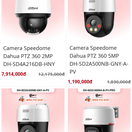
Camera Speedome
Camera Speedome
Dahua PTZ 360 5MP
Dahua PTZ 360 2MP
DH-SD2A500NB-GNY-A-
DH-SD4A216DB-HNY
PV
Giá bán:
7,914,000đ
Giá gốc:
12,175,000đ
Giá bán:
1,190,000đ
Giá gốc:
1,830,000đ