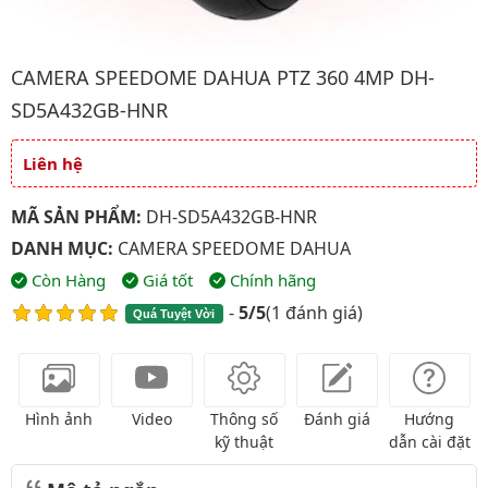
Hình ảnh đại diện của sản phẩm Camera Speedome Dahua PT
CAMERA SPEEDOME DAHUA PTZ 360 4MP DH-
SD5A432GB-HNR
Liên hệ
Giá và khuyến mãi
MÃ SẢN PHẨM:
DH-SD5A432GB-HNR
DANH MỤC:
CAMERA SPEEDOME DAHUA
Còn Hàng
Giá tốt
Chính hãng
-
5/5
(
1 đánh giá
)
Quá Tuyệt Vời
Hình ảnh
Video
Thông số
Đánh giá
Hướng
kỹ thuật
dẫn cài đặt