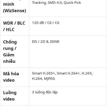
Tracking, SMD 4.0, Quick Pick
minh
(WizSense)
WDR / BLC
120 dB / Có / Có
/ HLC
Chống
EIS / 2D & 3DNR
rung /
Giảm
nhiễu
Mã hóa
Smart H.265+, Smart H.264+, H.265,
H.264, MJPEG
video
Luồng
3 luồng độc lập
video