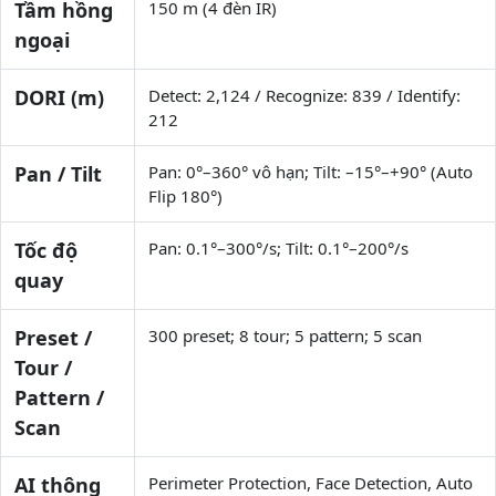
Tầm hồng
150 m (4 đèn IR)
ngoại
DORI (m)
Detect: 2,124 / Recognize: 839 / Identify:
212
Pan / Tilt
Pan: 0°–360° vô hạn; Tilt: –15°–+90° (Auto
Flip 180°)
Tốc độ
Pan: 0.1°–300°/s; Tilt: 0.1°–200°/s
quay
Preset /
300 preset; 8 tour; 5 pattern; 5 scan
Tour /
Pattern /
Scan
AI thông
Perimeter Protection, Face Detection, Auto