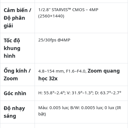
Cảm biến /
1/2.8" STARVIS™ CMOS – 4MP
(2560×1440)
Độ phân
giải
Tốc độ
25/30fps @4MP
khung
hình
Ống kính /
Zoom quang
4.8–154 mm, F1.6–F4.0,
Zoom
học 32x
Góc nhìn
H: 55.8°–2.4°; V: 31.9°–1.3°; D: 63.7°–2.7°
Độ nhạy
Màu: 0.005 lux; B/W: 0.0005 lux; 0 lux (IR
bật)
sáng