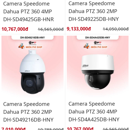
Camera Speedome
Camera Speedome
Dahua PTZ 360 2MP
Dahua PTZ 360 4MP
DH-SD49225DB-HNY
DH-SD49425GB-HNR
Giá bán:
Giá bán:
9,133,000đ
Giá gốc:
10,767,000đ
Giá gốc:
14,050,000đ
16,565,000đ
Camera Speedome
Camera Speedome
Dahua PTZ 360 4MP
Dahua PTZ 360 2MP
DH-SD4A425DB-HNY
DH-SD49216DB-HNY
Giá bán:
Giá bán:
10,767,000đ
Giá gốc:
7,010,000đ
Giá gốc:
16,565,000đ
10,785,000đ