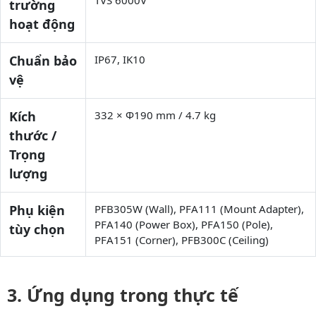
TVS 6000V
trường
hoạt động
Chuẩn bảo
IP67, IK10
vệ
Kích
332 × Φ190 mm / 4.7 kg
thước /
Trọng
lượng
Phụ kiện
PFB305W (Wall), PFA111 (Mount Adapter),
PFA140 (Power Box), PFA150 (Pole),
tùy chọn
PFA151 (Corner), PFB300C (Ceiling)
Ứng dụng trong thực tế