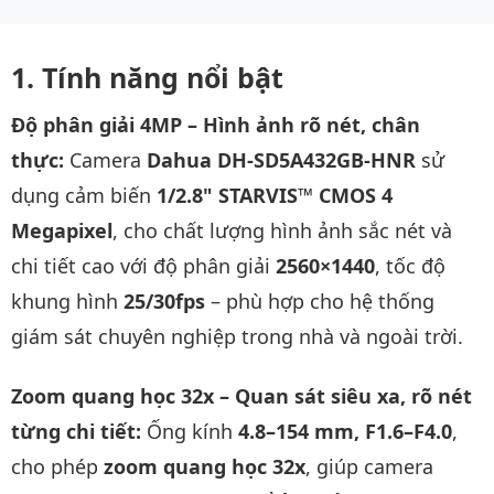
Tính năng nổi bật
Độ phân giải 4MP – Hình ảnh rõ nét, chân
thực:
Camera
Dahua DH-SD5A432GB-HNR
sử
dụng cảm biến
1/2.8" STARVIS™ CMOS 4
Megapixel
, cho chất lượng hình ảnh sắc nét và
chi tiết cao với độ phân giải
2560×1440
, tốc độ
khung hình
25/30fps
– phù hợp cho hệ thống
giám sát chuyên nghiệp trong nhà và ngoài trời.
Zoom quang học 32x – Quan sát siêu xa, rõ nét
từng chi tiết:
Ống kính
4.8–154 mm, F1.6–F4.0
,
cho phép
zoom quang học 32x
, giúp camera