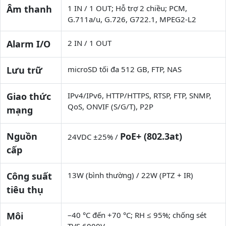
Âm thanh
1 IN / 1 OUT; Hỗ trợ 2 chiều; PCM,
G.711a/u, G.726, G722.1, MPEG2-L2
Alarm I/O
2 IN / 1 OUT
Lưu trữ
microSD tối đa 512 GB, FTP, NAS
Giao thức
IPv4/IPv6, HTTP/HTTPS, RTSP, FTP, SNMP,
QoS, ONVIF (S/G/T), P2P
mạng
Nguồn
PoE+ (802.3at)
24VDC ±25% /
cấp
Công suất
13W (bình thường) / 22W (PTZ + IR)
tiêu thụ
Môi
–40 °C đến +70 °C; RH ≤ 95%; chống sét