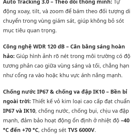
Auto Tracking 3.0 – Theo dõi thông minh:
Tự
động xoay, tilt, và zoom để bám theo đối tượng di
chuyển trong vùng giám sát, giúp không bỏ sót
mục tiêu quan trọng.
Công nghệ WDR 120 dB – Cân bằng sáng hoàn
hảo:
Giúp hình ảnh rõ nét trong môi trường có độ
tương phản cao giữa vùng sáng và tối, chẳng hạn
như cổng ra vào hoặc khu vực ánh nắng mạnh.
Chống nước IP67 & chống va đập IK10 – Bền bỉ
ngoài trời:
Thiết kế vỏ kim loại cao cấp đạt chuẩn
IP67 và IK10
, chống nước, chống bụi, chịu va đập
mạnh, đảm bảo hoạt động ổn định ở nhiệt độ
–40
°C đến +70 °C
, chống sét
TVS 6000V
.