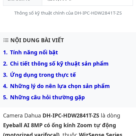
Thông số kỹ thuật chính của DH-IPC-HDW2841T-ZS
Mô tả chi tiết sản phẩm
NỘI DUNG BÀI VIẾT
Tính năng nổi bật
Chi tiết thông số kỹ thuật sản phẩm
Ứng dụng trong thực tế
Những lý do nên lựa chọn sản phẩm
Những câu hỏi thường gặp
Camera Dahua
DH-IPC-HDW2841T-ZS
là dòng
Eyeball AI 8MP có ống kính Zoom tự động
(motorized varifocal)
, thuộc
WizSense Series