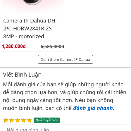
Camera IP Dahua DH-
IPC-HDBW2841R-ZS
8MP - motorized
Giá bán:
4,280,000đ
Giá gốc:
6,585,000đ
Xem thêm Camera IP Dahua
Viết Bình Luận
Bình luận & Đánh giá
Mỗi đánh giá của bạn sẽ giúp những người khác
dễ dàng chọn lựa hơn, và giúp chúng tôi cải thiện
nội dung ngày càng tốt hơn. Nếu bạn không
muốn bình luận, bạn có thể
đánh giá nhanh
.
Quá Tuyệt Vời
Nội dung bình luận