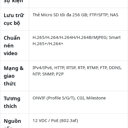
Sự kiện
Lưu trữ
Thẻ Micro SD tối đa 256 GB; FTP/SFTP; NAS
cục bộ
Chuẩn
H.265/H.264/H.264H/H.264B/MJPEG; Smart
H.265+/H.264+
nén
video
Mạng &
IPv4/IPv6, HTTP, RTSP, RTP, RTMP, FTP, DDNS,
NTP, SNMP, P2P
giao
thức
Tương
ONVIF (Profile S/G/T), CGI, Milestone
thích
Nguồn
12 VDC / PoE (802.3af)