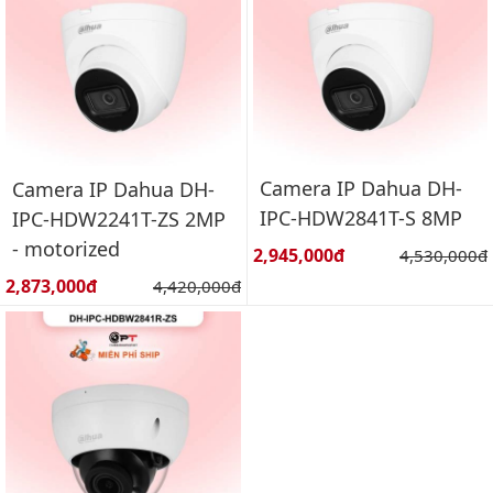
Camera IP Dahua DH-
Camera IP Dahua DH-
IPC-HDW2841T-S 8MP
IPC-HDW2241T-ZS 2MP
- motorized
Giá bán:
2,945,000đ
Giá gốc:
4,530,000đ
Giá bán:
2,873,000đ
Giá gốc:
4,420,000đ