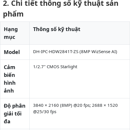
Chi tiết thông số kỹ thuật sản
phẩm
Hạng
Thông số kỹ thuật
mục
Model
DH-IPC-HDW2841T-ZS (8MP WizSense AI)
Cảm
1/2.7" CMOS Starlight
biến
hình
ảnh
Độ phân
3840 × 2160 (8MP) @20 fps; 2688 × 1520
@25/30 fps
giải tối
đa