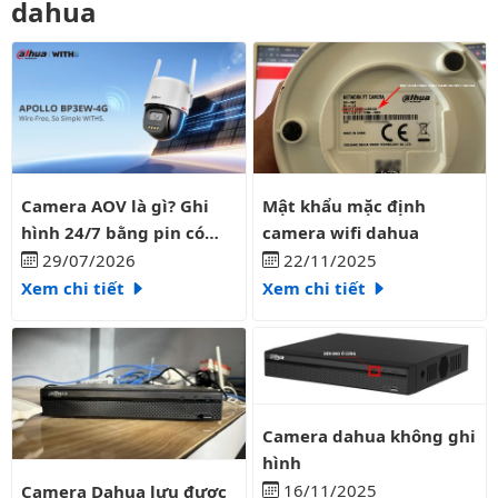
dahua
Camera AOV là gì? Ghi hình 24/7 bằng pin có liên tục?
Mật khẩu mặc định camera wifi
Camera AOV là gì? Ghi
Mật khẩu mặc định
hình 24/7 bằng pin có
camera wifi dahua
liên tục?
29/07/2026
22/11/2025
Xem chi tiết
Xem chi tiết
Camera dahua không ghi hình
Camera dahua không ghi
hình
Camera Dahua lưu được bao nhiêu ngày
16/11/2025
Camera Dahua lưu được