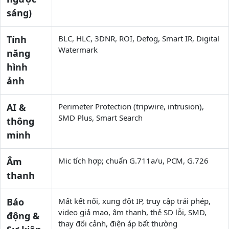
sáng)
Tính
BLC, HLC, 3DNR, ROI, Defog, Smart IR, Digital
Watermark
năng
hình
ảnh
AI &
Perimeter Protection (tripwire, intrusion),
SMD Plus, Smart Search
thông
minh
Âm
Mic tích hợp; chuẩn G.711a/u, PCM, G.726
thanh
Báo
Mất kết nối, xung đột IP, truy cập trái phép,
video giả mạo, âm thanh, thẻ SD lỗi, SMD,
động &
thay đổi cảnh, điện áp bất thường