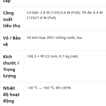
cấp
Công
Cơ bản: 2.8 W (12V)/3.6 W (PoE); Tối đa: 6.4 W
(12V)/7.6 W (PoE)
suất
tiêu thụ
Vỏ / Bảo
Vỏ kim loại; IP67 chống nước, bụi
vệ
Kích
108.3 × Φ122 mm; 0.7 kg (net)
thước /
Trọng
lượng
Nhiệt
–30 °C → +60 °C; RH ≤95%
độ hoạt
động