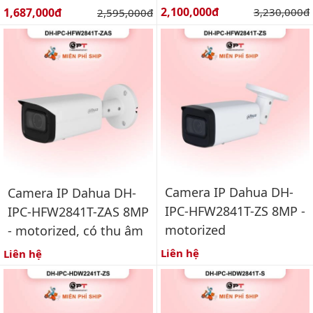
Giá bán:
Giá bán:
2,100,000đ
Giá gốc:
1,687,000đ
Giá gốc:
3,230,000đ
2,595,000đ
Camera IP Dahua DH-
Camera IP Dahua DH-
IPC-HFW2841T-ZS 8MP -
IPC-HFW2841T-ZAS 8MP
motorized
- motorized, có thu âm
Liên hệ
Liên hệ