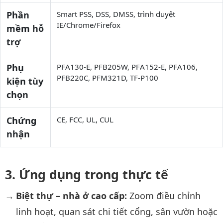
Phần
Smart PSS, DSS, DMSS, trình duyệt
IE/Chrome/Firefox
mềm hỗ
trợ
Phụ
PFA130-E, PFB205W, PFA152-E, PFA106,
PFB220C, PFM321D, TF-P100
kiện tùy
chọn
Chứng
CE, FCC, UL, CUL
nhận
Ứng dụng trong thực tế
Biệt thự – nhà ở cao cấp:
Zoom điều chỉnh
linh hoạt, quan sát chi tiết cổng, sân vườn hoặc