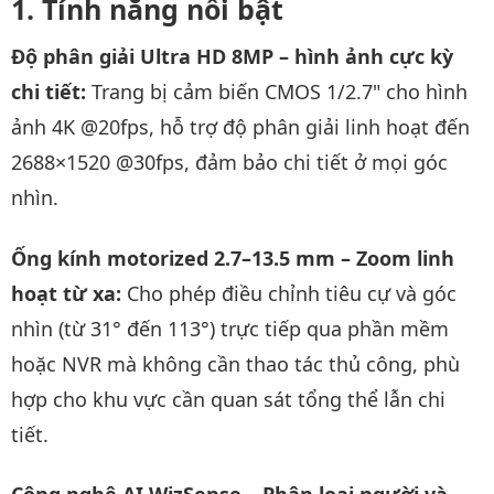
Tính năng nổi bật
Độ phân giải Ultra HD 8MP – hình ảnh cực kỳ
chi tiết:
Trang bị cảm biến CMOS 1/2.7" cho hình
ảnh 4K @20fps, hỗ trợ độ phân giải linh hoạt đến
2688×1520 @30fps, đảm bảo chi tiết ở mọi góc
nhìn.
Ống kính motorized 2.7–13.5 mm – Zoom linh
hoạt từ xa:
Cho phép điều chỉnh tiêu cự và góc
nhìn (từ 31° đến 113°) trực tiếp qua phần mềm
hoặc NVR mà không cần thao tác thủ công, phù
hợp cho khu vực cần quan sát tổng thể lẫn chi
tiết.