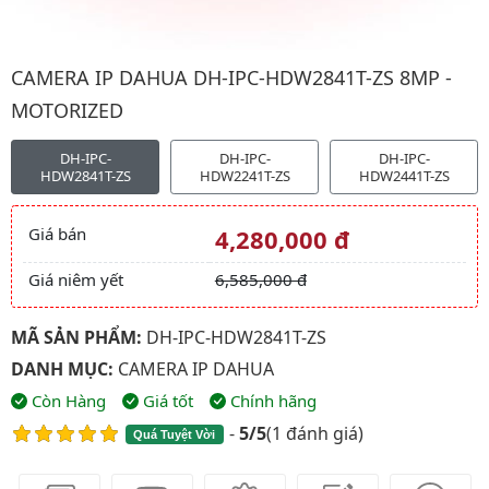
Hình ảnh đại diện của sản phẩm Camera IP Dahua DH-IPC-HDW2
CAMERA IP DAHUA DH-IPC-HDW2841T-ZS 8MP -
MOTORIZED
DH-IPC-
DH-IPC-
DH-IPC-
HDW2841T-ZS
HDW2241T-ZS
HDW2441T-ZS
Giá bán
4,280,000 đ
Giá và khuyến mãi
Giá niêm yết
6,585,000 đ
MÃ SẢN PHẨM:
DH-IPC-HDW2841T-ZS
DANH MỤC:
CAMERA IP DAHUA
Còn Hàng
Giá tốt
Chính hãng
-
5/5
(
1 đánh giá
)
Quá Tuyệt Vời