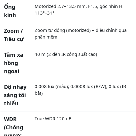
Ống
Motorized 2.7–13.5 mm, F1.5, góc nhìn H:
113°–31°
kính
Zoom /
Zoom tự động (motorized) – điều chỉnh qua
phần mềm
Tiêu cự
Tầm xa
40 m (2 đèn IR công suất cao)
hồng
ngoại
Độ nhạy
0.008 lux (màu); 0.0008 lux (B/W); 0 lux (IR
bật)
sáng tối
thiểu
WDR
True WDR 120 dB
(Chống
ngược