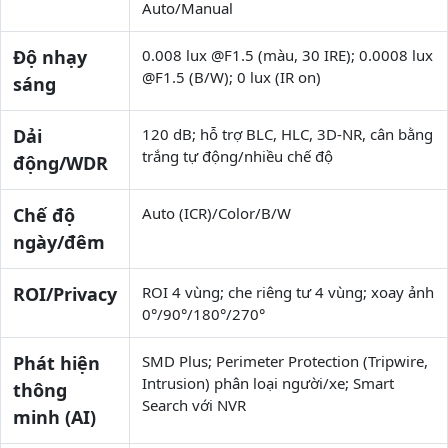
Auto/Manual
Độ nhạy
0.008 lux @F1.5 (màu, 30 IRE); 0.0008 lux
@F1.5 (B/W); 0 lux (IR on)
sáng
Dải
120 dB; hỗ trợ BLC, HLC, 3D-NR, cân bằng
trắng tự động/nhiều chế độ
động/WDR
Chế độ
Auto (ICR)/Color/B/W
ngày/đêm
ROI/Privacy
ROI 4 vùng; che riêng tư 4 vùng; xoay ảnh
0°/90°/180°/270°
Phát hiện
SMD Plus; Perimeter Protection (Tripwire,
Intrusion) phân loại người/xe; Smart
thông
Search với NVR
minh (AI)