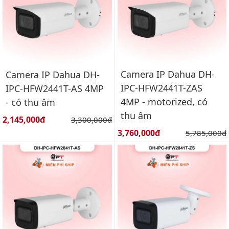
Camera IP Dahua DH-
Camera IP Dahua DH-
IPC-HFW2441T-ZAS
IPC-HFW2441T-AS 4MP
4MP - motorized, có
- có thu âm
thu âm
Giá bán:
2,145,000đ
Giá gốc:
3,300,000đ
Giá bán:
3,760,000đ
Giá gốc:
5,785,000đ