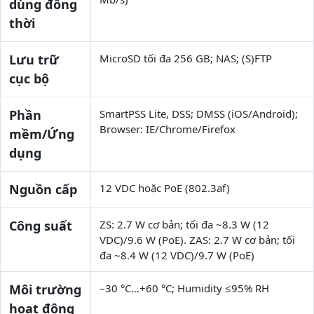
dùng đồng
thời
Lưu trữ
MicroSD tối đa 256 GB; NAS; (S)FTP
cục bộ
Phần
SmartPSS Lite, DSS; DMSS (iOS/Android);
Browser: IE/Chrome/Firefox
mềm/Ứng
dụng
Nguồn cấp
12 VDC hoặc PoE (802.3af)
Công suất
ZS: 2.7 W cơ bản; tối đa ~8.3 W (12
VDC)/9.6 W (PoE). ZAS: 2.7 W cơ bản; tối
đa ~8.4 W (12 VDC)/9.7 W (PoE)
Môi trường
–30 °C…+60 °C; Humidity ≤95% RH
hoạt động