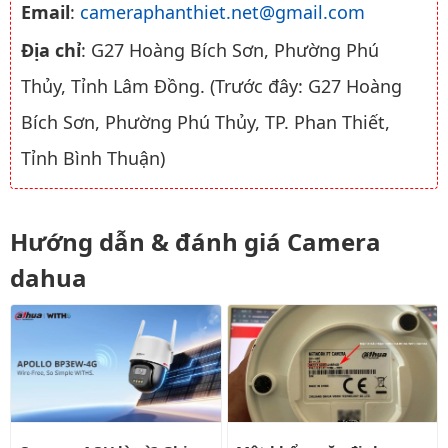
Email
:
cameraphanthiet.net@gmail.com
Địa chỉ
: G27 Hoàng Bích Sơn, Phường Phú
Thủy, Tỉnh Lâm Đồng. (Trước đây: G27 Hoàng
Bích Sơn, Phường Phú Thủy, TP. Phan Thiết,
Tỉnh Bình Thuận)
Hướng dẫn & đánh giá Camera
dahua
Camera AOV là gì? Ghi hình 24/7 bằng pin có liên tục?
Mật khẩu mặc định camera wifi