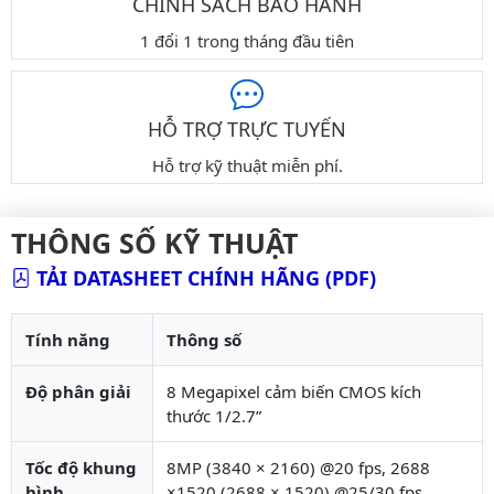
CHÍNH SÁCH BẢO HÀNH
1 đổi 1 trong tháng đầu tiên
HỖ TRỢ TRỰC TUYẾN
Hỗ trợ kỹ thuật miễn phí.
THÔNG SỐ KỸ THUẬT
TẢI DATASHEET CHÍNH HÃNG (PDF)
Tính năng
Thông số
Độ phân giải
8 Megapixel cảm biến CMOS kích
thước 1/2.7”
Tốc độ khung
8MP (3840 × 2160) @20 fps, 2688
hình
×1520 (2688 × 1520) @25/30 fps