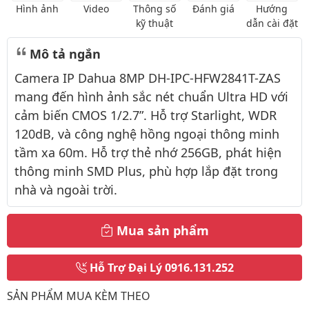
Hình ảnh
Video
Thông số
Đánh giá
Hướng
kỹ thuật
dẫn cài đặt
Mô tả ngắn
Camera IP Dahua 8MP DH-IPC-HFW2841T-ZAS
mang đến hình ảnh sắc nét chuẩn Ultra HD với
cảm biến CMOS 1/2.7”. Hỗ trợ Starlight, WDR
120dB, và công nghệ hồng ngoại thông minh
tầm xa 60m. Hỗ trợ thẻ nhớ 256GB, phát hiện
thông minh SMD Plus, phù hợp lắp đặt trong
nhà và ngoài trời.
Mua sản phẩm
Hỗ Trợ Đại Lý
0916.131.252
SẢN PHẨM MUA KÈM THEO