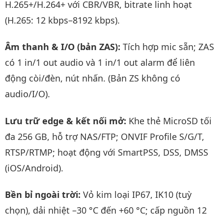
H.265+/H.264+ với CBR/VBR, bitrate linh hoạt
(H.265: 12 kbps–8192 kbps).
Âm thanh & I/O (bản ZAS):
Tích hợp mic sẵn; ZAS
có 1 in/1 out audio và 1 in/1 out alarm để liên
động còi/đèn, nút nhấn. (Bản ZS không có
audio/I/O).
Lưu trữ edge & kết nối mở:
Khe thẻ MicroSD tối
đa 256 GB, hỗ trợ NAS/FTP; ONVIF Profile S/G/T,
RTSP/RTMP; hoạt động với SmartPSS, DSS, DMSS
(iOS/Android).
Bền bỉ ngoài trời:
Vỏ kim loại IP67, IK10 (tuỳ
chọn), dải nhiệt –30 °C đến +60 °C; cấp nguồn 12