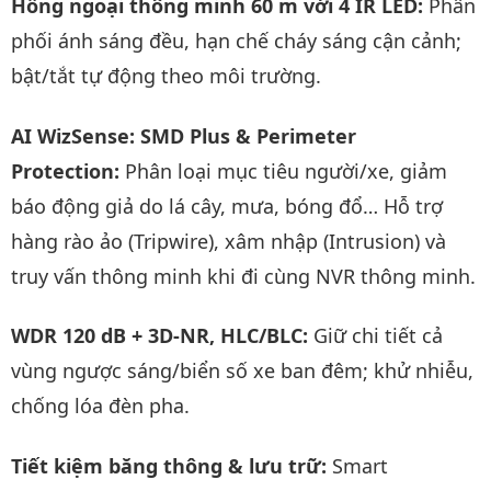
Hồng ngoại thông minh 60 m với 4 IR LED:
Phân
phối ánh sáng đều, hạn chế cháy sáng cận cảnh;
bật/tắt tự động theo môi trường.
AI WizSense: SMD Plus & Perimeter
Protection:
Phân loại mục tiêu người/xe, giảm
báo động giả do lá cây, mưa, bóng đổ… Hỗ trợ
hàng rào ảo (Tripwire), xâm nhập (Intrusion) và
truy vấn thông minh khi đi cùng NVR thông minh.
WDR 120 dB + 3D-NR, HLC/BLC:
Giữ chi tiết cả
vùng ngược sáng/biển số xe ban đêm; khử nhiễu,
chống lóa đèn pha.
Tiết kiệm băng thông & lưu trữ:
Smart