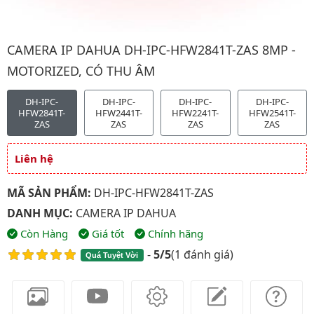
Hình ảnh đại diện của sản phẩm Camera IP Dahua DH-IPC-HFW2
CAMERA IP DAHUA DH-IPC-HFW2841T-ZAS 8MP -
MOTORIZED, CÓ THU ÂM
DH-IPC-
DH-IPC-
DH-IPC-
DH-IPC-
HFW2841T-
HFW2441T-
HFW2241T-
HFW2541T-
ZAS
ZAS
ZAS
ZAS
Liên hệ
Giá và khuyến mãi
MÃ SẢN PHẨM:
DH-IPC-HFW2841T-ZAS
DANH MỤC:
CAMERA IP DAHUA
Còn Hàng
Giá tốt
Chính hãng
-
5/5
(
1 đánh giá
)
Quá Tuyệt Vời