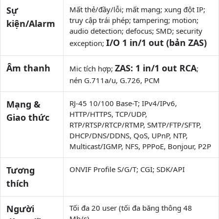
Sự
Mất thẻ/đầy/lỗi; mất mạng; xung đột IP;
truy cập trái phép; tampering; motion;
kiện/Alarm
audio detection; defocus; SMD; security
I/O 1 in/1 out (bản ZAS)
exception;
Âm thanh
ZAS: 1 in/1 out RCA
Mic tích hợp;
;
nén G.711a/u, G.726, PCM
Mạng &
RJ-45 10/100 Base-T; IPv4/IPv6,
HTTP/HTTPS, TCP/UDP,
Giao thức
RTP/RTSP/RTCP/RTMP, SMTP/FTP/SFTP,
DHCP/DNS/DDNS, QoS, UPnP, NTP,
Multicast/IGMP, NFS, PPPoE, Bonjour, P2P
Tương
ONVIF Profile S/G/T; CGI; SDK/API
thích
Người
Tối đa 20 user (tối đa băng thông 48
Mb/s)