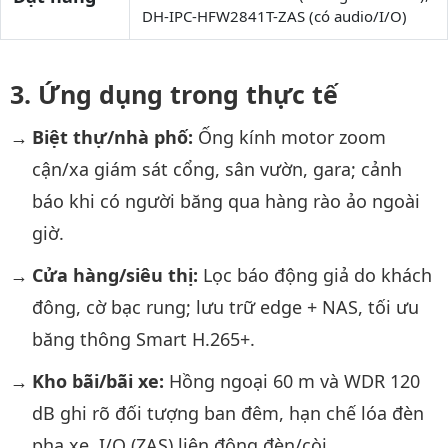
DH-IPC-HFW2841T-ZAS (có audio/I/O)
Ứng dụng trong thực tế
Biệt thự/nhà phố:
Ống kính motor zoom
cận/xa giám sát cổng, sân vườn, gara; cảnh
báo khi có người băng qua hàng rào ảo ngoài
giờ.
Cửa hàng/siêu thị:
Lọc báo động giả do khách
đông, cờ bạc rung; lưu trữ edge + NAS, tối ưu
băng thông Smart H.265+.
Kho bãi/bãi xe:
Hồng ngoại 60 m và WDR 120
dB ghi rõ đối tượng ban đêm, hạn chế lóa đèn
pha xe. I/O (ZAS) liên động đèn/còi.