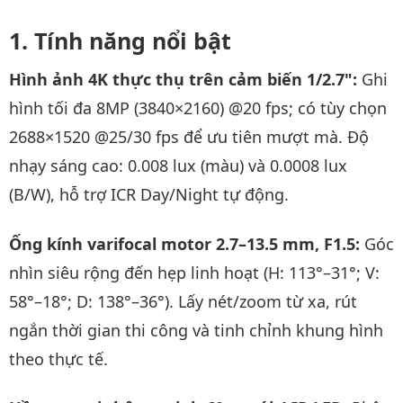
Tính năng nổi bật
Hình ảnh 4K thực thụ trên cảm biến 1/2.7":
Ghi
hình tối đa 8MP (3840×2160) @20 fps; có tùy chọn
2688×1520 @25/30 fps để ưu tiên mượt mà. Độ
nhạy sáng cao: 0.008 lux (màu) và 0.0008 lux
(B/W), hỗ trợ ICR Day/Night tự động.
Ống kính varifocal motor 2.7–13.5 mm, F1.5:
Góc
nhìn siêu rộng đến hẹp linh hoạt (H: 113°–31°; V:
58°–18°; D: 138°–36°). Lấy nét/zoom từ xa, rút
ngắn thời gian thi công và tinh chỉnh khung hình
theo thực tế.