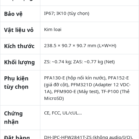
Bảo vệ
IP67; IK10 (tùy chọn)
Vật liệu vỏ
Kim loại
Kích thước
238.5 × 90.7 × 90.7 mm (L×W×H)
Khối lượng
ZS: ~0.74 kg; ZAS: ~0.77 kg (Net)
Phụ kiện
PFA130-E (hộp nối kín nước), PFA152-E
(giá đỡ cột), PFM321D (Adapter 12 VDC-
tùy chọn
1A), PFM900-E (Máy test), TF-P100 (Thẻ
MicroSD)
Chứng
CE, FCC, UL/cUL…
nhận
Đặt hàng
DH-IPC-HFW2841T-ZS (không audio/I/O),