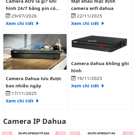
Camera AOV là gì? Ghi
Mật khẩu mặc định
hình 24/7 bằng pin có
camera wifi dahua
liên tục?
29/07/2026
22/11/2025
Xem chi tiết
Xem chi tiết
Camera dahua không ghi hình
Camera dahua không ghi
hình
Camera Dahua lưu được bao nhiêu ngày
16/11/2025
Camera Dahua lưu được
bao nhiêu ngày
Xem chi tiết
17/11/2025
Xem chi tiết
Camera IP Dahua