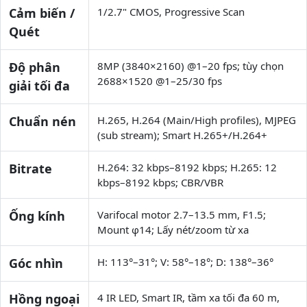
Cảm biến /
1/2.7" CMOS, Progressive Scan
Quét
Độ phân
8MP (3840×2160) @1–20 fps; tùy chọn
2688×1520 @1–25/30 fps
giải tối đa
Chuẩn nén
H.265, H.264 (Main/High profiles), MJPEG
(sub stream); Smart H.265+/H.264+
Bitrate
H.264: 32 kbps–8192 kbps; H.265: 12
kbps–8192 kbps; CBR/VBR
Ống kính
Varifocal motor 2.7–13.5 mm, F1.5;
Mount φ14; Lấy nét/zoom từ xa
Góc nhìn
H: 113°–31°; V: 58°–18°; D: 138°–36°
Hồng ngoại
4 IR LED, Smart IR, tầm xa tối đa 60 m,