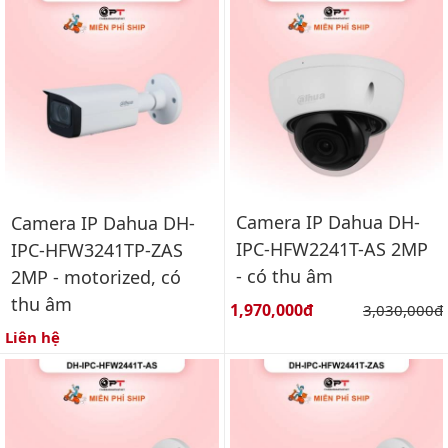
Camera IP Dahua DH-
Camera IP Dahua DH-
IPC-HFW2241T-AS 2MP
IPC-HFW3241TP-ZAS
- có thu âm
2MP - motorized, có
thu âm
Giá bán:
1,970,000đ
Giá gốc:
3,030,000đ
Liên hệ