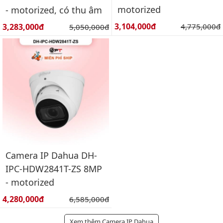
motorized
- motorized, có thu âm
Giá bán:
Giá bán:
3,104,000đ
Giá gốc:
3,283,000đ
Giá gốc:
4,775,000đ
5,050,000đ
Camera IP Dahua DH-
IPC-HDW2841T-ZS 8MP
- motorized
Giá bán:
4,280,000đ
Giá gốc:
6,585,000đ
Xem thêm Camera IP Dahua