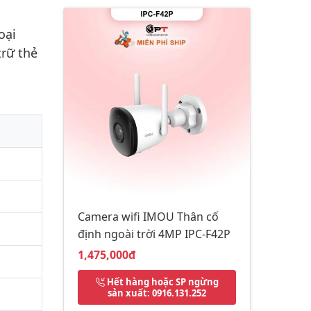
oại
trữ thẻ
Camera wifi IMOU Thân cố
định ngoài trời 4MP IPC-F42P
Giá bán:
1,475,000đ
Hết hàng hoặc SP ngừng
sản xuất
: 0916.131.252