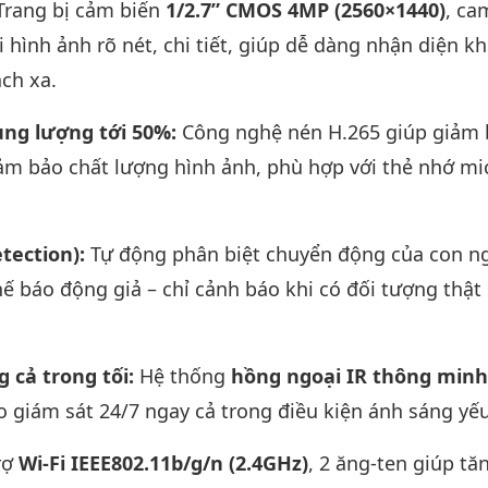
Trang bị cảm biến
1/2.7” CMOS 4MP (2560×1440)
, ca
 hình ảnh rõ nét, chi tiết, giúp dễ dàng nhận diện k
ch xa.
dung lượng tới 50%:
Công nghệ nén H.265 giúp giảm
ảm bảo chất lượng hình ảnh, phù hợp với thẻ nhớ m
tection):
Tự động phân biệt chuyển động của con n
hế báo động giả – chỉ cảnh báo khi có đối tượng thật
 cả trong tối:
Hệ thống
hồng ngoại IR thông minh
o giám sát 24/7 ngay cả trong điều kiện ánh sáng yếu
rợ
Wi-Fi IEEE802.11b/g/n (2.4GHz)
, 2 ăng-ten giúp tă