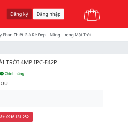
Giỏ hàng
Đăng ký
Đăng nhập
y Phan Thiết Giá Rẻ Đẹp
Năng Lượng Mặt Trời
 TRỜI 4MP IPC-F42P
Chính hãng
MOU
uất
: 0916.131.252