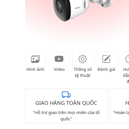
Hình ảnh
Video
Thông số
Đánh giá
Hư
kỹ thuật
dẫn
đ
GIAO HÀNG TOÀN QUỐC
H
"Hỗ trợ giao trên mọi miền của tổ
"Hoàn l
quốc"