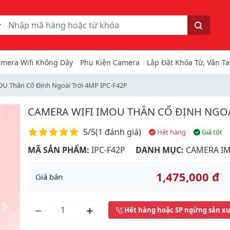
ếm
Tìm kiếm
mera Wifi Không Dây
Phụ Kiện Camera
Lắp Đặt Khóa Từ, Vân Ta
OU Thân Cố Định Ngoài Trời 4MP IPC-F42P
CAMERA WIFI IMOU THÂN CỐ ĐỊNH NGOÀI
Điểm đánh giá
5/5
(
1 đánh giá
)
Hết hàng
Giá tốt
MÃ SẢN PHẨM:
IPC-F42P
DANH MỤC:
CAMERA I
1,475,000 đ
Giá bán
Hết hàng hoặc SP ngừng sản x
Next