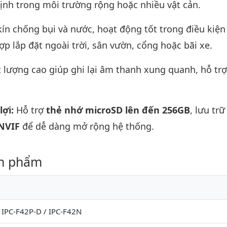
định trong môi trường rộng hoặc nhiều vật cản.
ín chống bụi và nước, hoạt động tốt trong điều kiện
hợp lắp đặt ngoài trời, sân vườn, cổng hoặc bãi xe.
t lượng cao giúp ghi lại âm thanh xung quanh, hỗ tr
lợi:
Hỗ trợ
thẻ nhớ microSD lên đến 256GB
, lưu tr
NVIF
để dễ dàng mở rộng hệ thống.
ản phẩm
 IPC-F42P-D / IPC-F42N