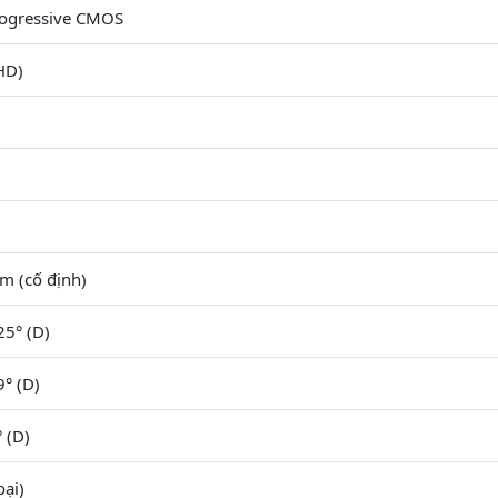
rogressive CMOS
HD)
 (cố định)
25° (D)
9° (D)
° (D)
ại)