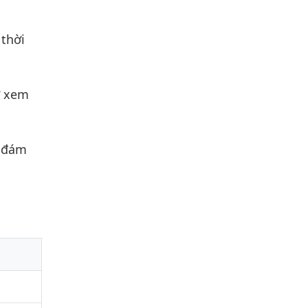
 thời
ợ xem
ữ đám