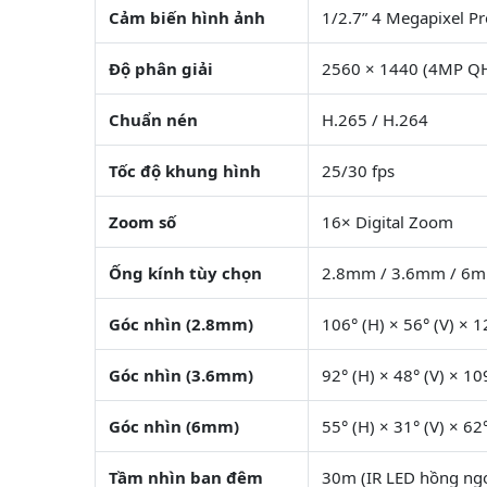
Cảm biến hình ảnh
1/2.7” 4 Megapixel P
Độ phân giải
2560 × 1440 (4MP Q
Chuẩn nén
H.265 / H.264
Tốc độ khung hình
25/30 fps
Zoom số
16× Digital Zoom
Ống kính tùy chọn
2.8mm / 3.6mm / 6mm
Góc nhìn (2.8mm)
106° (H) × 56° (V) × 1
Góc nhìn (3.6mm)
92° (H) × 48° (V) × 10
Góc nhìn (6mm)
55° (H) × 31° (V) × 62
Tầm nhìn ban đêm
30m (IR LED hồng ngo