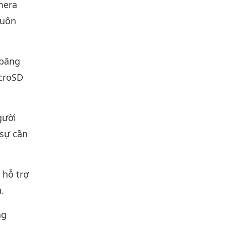
mera
huôn
 băng
icroSD
gười
 sự cần
hỗ trợ
.
ng