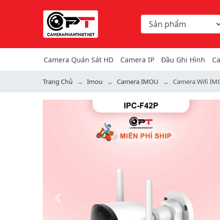
Chọn danh mục tìm ki
Từ khóa hoặc mã hàng
Camera Quán Sát HD
Camera IP
Đầu Ghi Hình
Ca
Trang Chủ
Imou
Camera IMOU
Camera Wifi IM
Previous