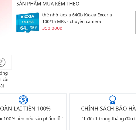
SẢN PHẨM MUA KÈM THEO
thẻ nhớ kioxia 64Gb Kioxia Exceria
100/15 MBs - chuyên camera
350,000đ
ớng
 cài
ặt
OÀN LẠI TIỀN 100%
CHÍNH SÁCH BẢO H
ại 100% tiền nếu sản phẩm lỗi"
"1 đổi 1 trong tháng đầu t