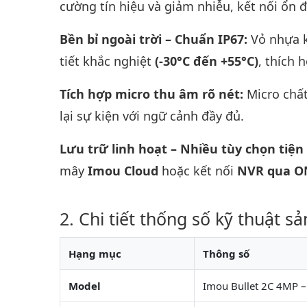
cường tín hiệu và giảm nhiễu, kết nối ổn 
Bền bỉ ngoài trời – Chuẩn IP67:
Vỏ nhựa k
tiết khắc nghiệt
(-30°C đến +55°C)
, thích 
Tích hợp micro thu âm rõ nét:
Micro chấ
lại sự kiện với ngữ cảnh đầy đủ.
Lưu trữ linh hoạt – Nhiều tùy chọn tiện 
mây
Imou Cloud
hoặc kết nối
NVR qua O
Chi tiết thống số kỹ thuật s
Hạng mục
Thông số
Model
Imou Bullet 2C 4MP –