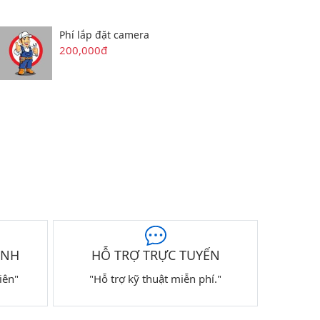
Phí lắp đặt camera
200,000đ
ÀNH
HỖ TRỢ TRỰC TUYẾN
iên"
"Hỗ trợ kỹ thuật miễn phí."