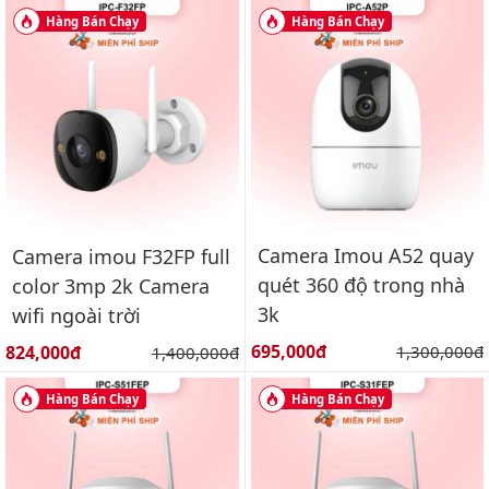
Hàng Bán Chạy
Hàng Bán Chạy
Camera Imou A52 quay
Camera imou F32FP full
quét 360 độ trong nhà
color 3mp 2k Camera
3k
wifi ngoài trời
Giá bán:
Giá bán:
695,000đ
Giá gốc:
824,000đ
Giá gốc:
1,300,000đ
1,400,000đ
Hàng Bán Chạy
Hàng Bán Chạy