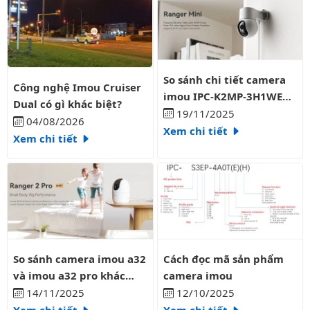
So sánh chi tiết camera imo
So sánh chi tiết camera
Công nghệ Imou Cruiser Dual có gì khác biệt?
Công nghệ Imou Cruiser
imou IPC-K2MP-3H1WE
Dual có gì khác biệt?
3mp và IPC-K2MP-
19/11/2025
04/08/2026
35H1WE 5mp
Xem chi tiết
Xem chi tiết
So sánh camera imou a32 và imou a32 pro khác nhau như thế 
Cách đọc mã sản phẩm camera
So sánh camera imou a32
Cách đọc mã sản phẩm
và imou a32 pro khác
camera imou
nhau như thế nào?
14/11/2025
12/10/2025