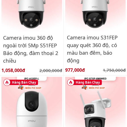
Camera imou S31FEP
Camera imou 360 độ
quay quét 360 độ, có
ngoài trời 5Mp S51FEP
màu ban đêm, báo
Báo động, đàm thoại 2
động
chiều
Giá bán:
Giá bán:
977,000đ
Giá gốc:
1,058,000đ
Giá gốc:
1,750,000đ
2,000,000đ
Hàng Bán Chạy
Hàng Bán Chạy