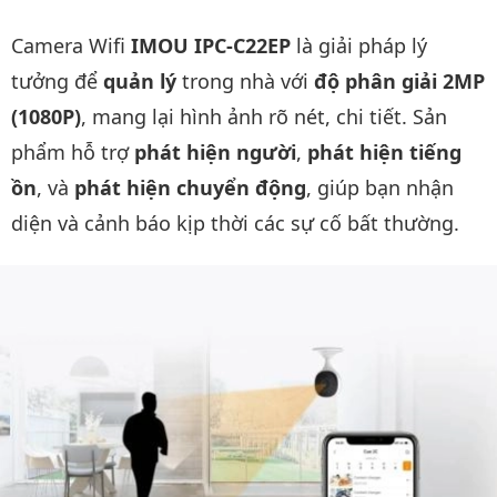
Mô tả chi tiết sản phẩm
Camera Wifi
IMOU IPC-C22EP
là giải pháp lý
tưởng để
quản lý
trong nhà với
độ phân giải 2MP
(1080P)
, mang lại hình ảnh rõ nét, chi tiết. Sản
phẩm hỗ trợ
phát hiện người
,
phát hiện tiếng
ồn
, và
phát hiện chuyển động
, giúp bạn nhận
diện và cảnh báo kịp thời các sự cố bất thường.