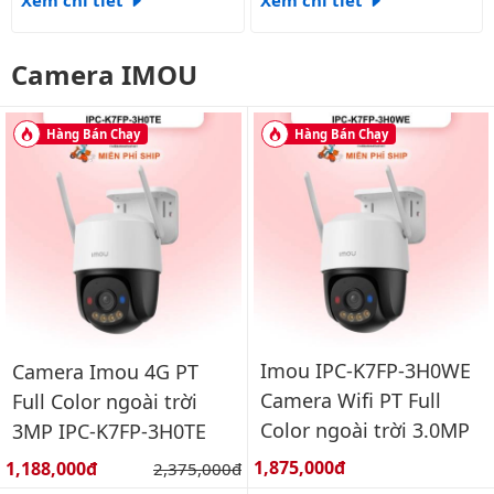
Xem chi tiết
Xem chi tiết
Camera IMOU
Hàng Bán Chạy
Hàng Bán Chạy
Imou IPC-K7FP-3H0WE
Camera Imou 4G PT
Camera Wifi PT Full
Full Color ngoài trời
Color ngoài trời 3.0MP
3MP IPC-K7FP-3H0TE
Giá bán:
Giá bán:
1,875,000đ
1,188,000đ
Giá gốc:
2,375,000đ