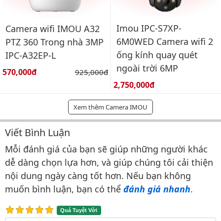
Imou IPC-S7XP-
Camera wifi IMOU A32
6M0WED Camera wifi 2
PTZ 360 Trong nhà 3MP
ống kính quay quét
IPC-A32EP-L
ngoài trời 6MP
Giá bán:
570,000đ
Giá gốc:
925,000đ
Giá bán:
2,750,000đ
Xem thêm Camera IMOU
Viết Bình Luận
Bình luận & Đánh giá
Mỗi đánh giá của bạn sẽ giúp những người khác
dễ dàng chọn lựa hơn, và giúp chúng tôi cải thiện
nội dung ngày càng tốt hơn. Nếu bạn không
muốn bình luận, bạn có thể
đánh giá nhanh
.
Quá Tuyệt Vời