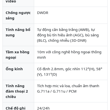
video
Chống ngược
DWDR
sáng
Tính năng bổ
Tự động cân bằng trắng (AWB), tự
sung
động bù tín hiệu ảnh (AGC), bù sáng
(BLC), chống nhiễu (3D-DNR)
Tầm xa hồng
10m với công nghệ hồng ngoại thông
ngoại
minh
Ống kính
Cố định 2.8mm, góc nhìn 112°(H), 58°
(V), 131°(D)
Tính năng
Tích hợp mic và loa, chuẩn âm thanh
đàm thoại 2
G.711a / G.711u / PCM
chiều
Chế độ ghi
24/24h