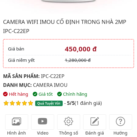
Hình ảnh đại diện của sản phẩm Camera wifi IMOU Cố định tro
CAMERA WIFI IMOU CỐ ĐỊNH TRONG NHÀ 2MP
IPC-C22EP
450,000 đ
Giá bán
Giá và khuyến mãi
Giá niêm yết
1,280,000 đ
MÃ SẢN PHẨM:
IPC-C22EP
DANH MỤC:
CAMERA IMOU
Hết hàng
Giá tốt
Chính hãng
-
5/5
(
1 đánh giá
)
Quá Tuyệt Vời
Hình ảnh
Video
Thông số
Đánh giá
Hướng